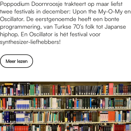
D
Poppodium Doornroosje trakteert op maar liefst
a
o
twee festivals in december: Upon the My-O-My en
a
o
Oscillator. De eerstgenoemde heeft een bonte
s
r
programmering, van Turkse 70’s folk tot Japanse
2
n
hiphop. En Oscillator is hét festival voor
0
r
synthesizer-liefhebbers!
1
o
9
o
o
Meer lezen
s
v
j
e
e
r
p
D
a
o
k
o
t
r
u
n
i
r