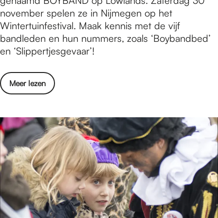
genaamd BOYBAND op Lowlands. Zaterdag 30
e
t
november spelen ze in Nijmegen op het
s
e
Wintertuinfestival. Maak kennis met de vijf
u
r
bandleden en hun nummers, zoals ‘Boybandbed’
l
v
en ‘Slippertjesgevaar’!
t
i
a
e
t
o
Meer lezen
w
e
v
:
n
e
d
r
e
I
l
n
i
t
t
e
e
r
r
v
a
i
i