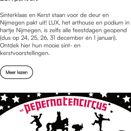
a
L
Sinterklaas en Kerst staan voor de deur en
k
U
Nijmegen pakt uit! LUX, het arthouse en podium in
t
X
hartje Nijmegen, is zelfs alle feestdagen geopend
u
p
(dus op 24, 25, 26, 31 december én 1 januari).
i
a
Ontdek hier hun mooie sint- en
t
k
kerstvoorstellingen.
t
u
o
Meer lezen
i
v
t
e
r
L
U
X
p