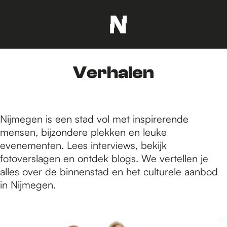
G
a
n
Verhalen
a
a
r
d
Nijmegen is een stad vol met inspirerende
e
mensen, bijzondere plekken en leuke
h
evenementen. Lees interviews, bekijk
o
fotoverslagen en ontdek blogs. We vertellen je
m
alles over de binnenstad en het culturele aanbod
e
in Nijmegen.
p
a
1
g
4