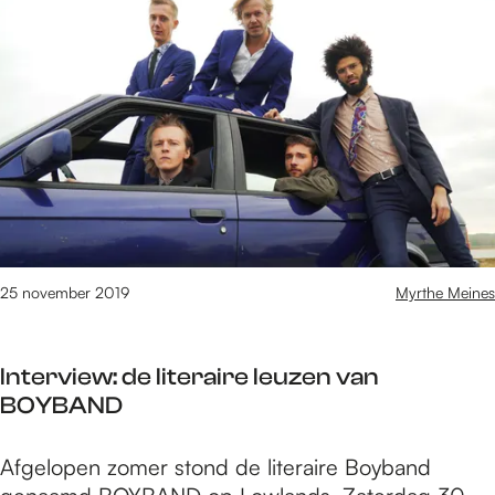
e
6
8
t
/
m
1
4
7
6
v
25 november 2019
Myrthe Meines
a
n
1
Interview: de literaire leuzen van
6
BOYBAND
1
0
I
Afgelopen zomer stond de literaire Boyband
r
n