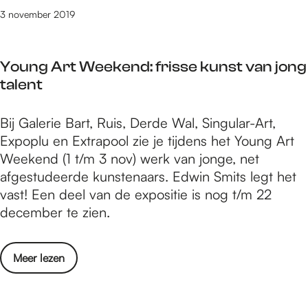
o
:
3 november 2019
v
t
e
h
m
Young Art Weekend: frisse kunst van jong
e
b
talent
a
e
t
r
Y
Bij Galerie Bart, Ruis, Derde Wal, Singular-Art,
e
m
o
Expoplu en Extrapool zie je tijdens het Young Art
r
e
u
Weekend (1 t/m 3 nov) werk van jonge, net
i
t
n
afgestudeerde kunstenaars. Edwin Smits legt het
n
k
g
vast! Een deel van de expositie is nog t/m 22
n
o
A
december te zien.
o
r
r
v
t
t
e
i
o
Meer lezen
W
m
n
v
e
b
g
e
e
e