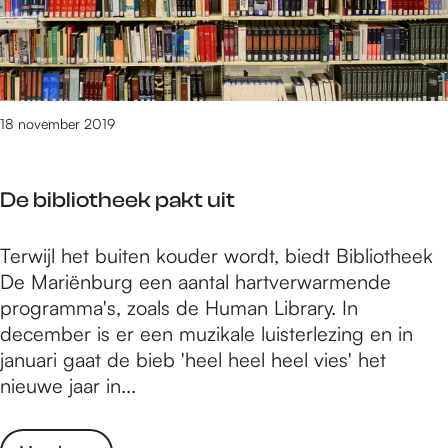
t
o
o
s
j
e
18 november 2019
p
a
De bibliotheek pakt uit
k
t
D
Terwijl het buiten kouder wordt, biedt Bibliotheek
u
e
De Mariënburg een aantal hartverwarmende
i
b
programma's, zoals de Human Library. In
t
i
december is er een muzikale luisterlezing en in
b
januari gaat de bieb 'heel heel heel vies' het
l
nieuwe jaar in...
i
o