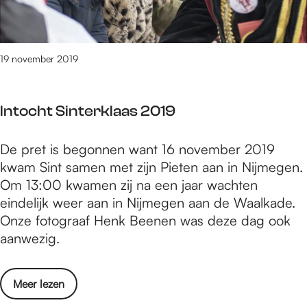
e
r
w
e
:
l
d
19 november 2019
e
e
u
l
z
Intocht Sinterklaas 2019
i
e
t
n
I
De pret is begonnen want 16 november 2019
e
v
n
kwam Sint samen met zijn Pieten aan in Nijmegen.
r
a
t
Om 13:00 kwamen zij na een jaar wachten
a
n
o
eindelijk weer aan in Nijmegen aan de Waalkade.
i
B
c
Onze fotograaf Henk Beenen was deze dag ook
r
O
h
aanwezig.
e
Y
t
l
B
S
e
A
o
Meer lezen
i
u
N
v