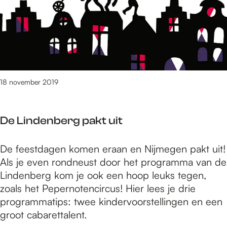
a
k
t
u
i
t
18 november 2019
De Lindenberg pakt uit
D
De feestdagen komen eraan en Nijmegen pakt uit!
e
Als je even rondneust door het programma van de
L
Lindenberg kom je ook een hoop leuks tegen,
i
zoals het Pepernotencircus! Hier lees je drie
n
programmatips: twee kindervoorstellingen en een
d
groot cabarettalent.