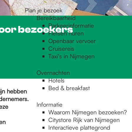
Plan je bezoek
Bereikbaarheid
Parkeerinformatie
oor bezoekers
Fietsen huren
Openbaar vervoer
Cruisereis
Taxi's in Nijmegen
Overnachten
Hotels
Bed & breakfast
ijn hebben
ndernemers.
Informatie
eze
Waarom Nijmegen bezoeken?
Citystore Rijk van Nijmegen
en
Interactieve plattegrond