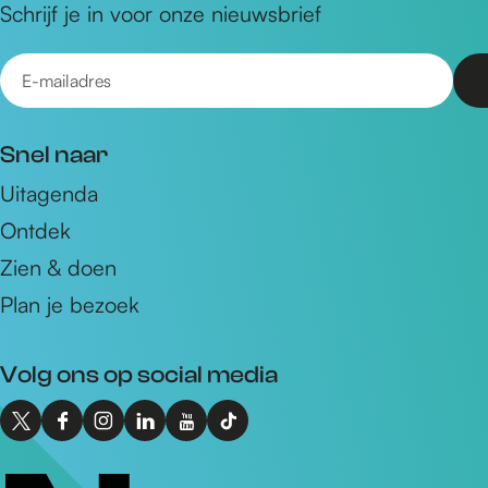
Schrijf je in voor onze nieuwsbrief
E
-
m
Snel naar
a
Uitagenda
i
Ontdek
l
a
Zien & doen
d
Plan je bezoek
r
e
Volg ons op social media
s
X
F
I
L
Y
T
I
a
n
i
o
i