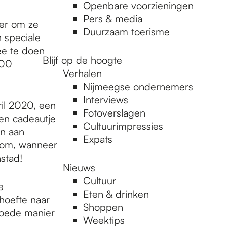
Openbare voorzieningen
Pers & media
er om ze
Duurzaam toerisme
 speciale
e te doen
Blijf op de hoogte
100
Verhalen
Nijmeegse ondernemers
Interviews
il 2020, een
Fotoverslagen
een cadeautje
Cultuurimpressies
en aan
Expats
 om, wanneer
nstad!
Nieuws
Cultuur
e
Eten & drinken
hoefte naar
Shoppen
 goede manier
Weektips