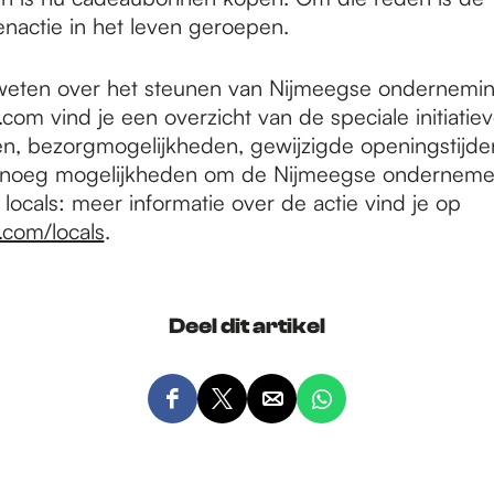
actie in het leven geroepen.
 weten over het steunen van Nijmeegse ondernemi
com vind je een overzicht van de speciale initiatiev
n, bezorgmogelijkheden, gewijzigde openingstijde
noeg mogelijkheden om de Nijmeegse ondernemer
locals: meer informatie over de actie vind je op
.com/locals
.
Deel dit artikel
D
D
D
D
e
e
e
e
e
e
e
e