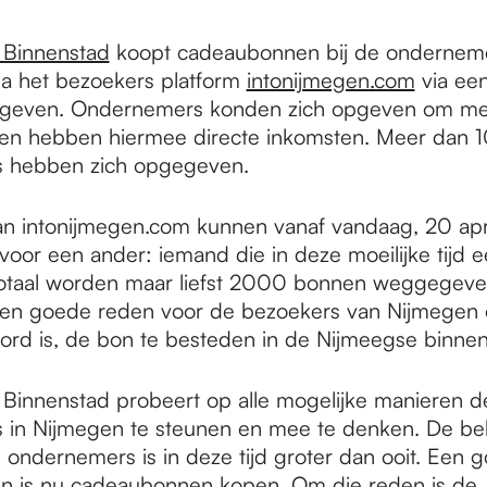
 Binnenstad
koopt cadeaubonnen bij de ondernem
ia het bezoekers platform
intonijmegen.com
via een
e geven. Ondernemers konden zich opgeven om me
 en hebben hiermee directe inkomsten. Meer dan 
 hebben zich opgegeven.
n intonijmegen.com kunnen vanaf vandaag, 20 apr
oor een ander: iemand die in deze moeilijke tijd 
 totaal worden maar liefst 2000 bonnen weggegev
Een goede reden voor de bezoekers van Nijmegen
ord is, de bon te besteden in de Nijmeegse binne
 Binnenstad probeert op alle mogelijke manieren d
in Nijmegen te steunen en mee te denken. De be
j ondernemers is in deze tijd groter dan ooit. Een
n is nu cadeaubonnen kopen. Om die reden is de