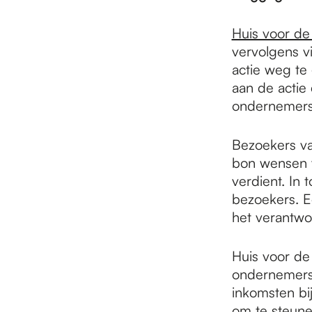
e
Huis voor de
p
vervolgens v
actie weg t
aan de actie
a
ondernemers
Bezoekers va
g
bon wensen v
verdient. In
e
bezoekers. 
het verantwo
Huis voor de
ondernemers 
inkomsten bi
om te steune