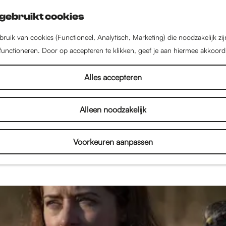
gebruikt cookies
ruik van cookies (Functioneel, Analytisch, Marketing) die noodzakelijk zi
 functioneren. Door op accepteren te klikken, geef je aan hiermee akkoord
Verhalen
Alles accepteren
Alleen noodzakelijk
een stad vol met inspirerende mensen, bijzondere 
enten. Lees interviews, bekijk fotoverslagen en on
Voorkeuren aanpassen
je alles over de binnenstad en het culturele aanbod