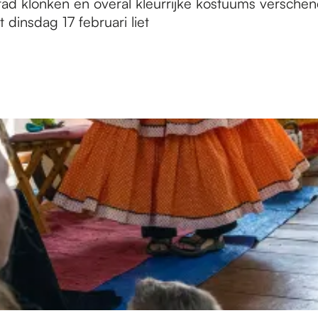
tad klonken en overal kleurrijke kostuums versche
 dinsdag 17 februari liet