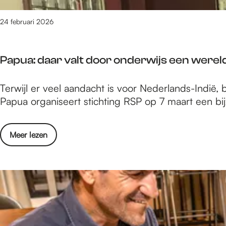
e
u
u
l
24 februari 2026
i
t
t
u
j
Papua: daar valt door onderwijs een werel
r
e
e
s
P
Terwijl er veel aandacht is voor Nederlands-Indië
l
i
a
Papua organiseert stichting RSP op 7 maart een bi
e
n
p
u
m
u
i
a
o
Meer lezen
a
t
a
v
:
j
r
e
d
e
t
r
a
s
2
P
a
i
0
a
r
n
2
p
v
m
6