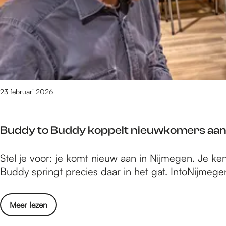
u
a
a
a
l
a
:
t
r
d
d
t
a
o
2
a
o
0
r
r
2
v
23 februari 2026
o
6
a
n
l
d
Buddy to Buddy koppelt nieuwkomers aa
t
e
d
r
B
Stel je voor: je komt nieuw aan in Nijmegen. Je ken
o
w
u
Buddy springt precies daar in het gat. IntoNijmeg
o
i
d
r
j
d
o
s
o
Meer lezen
y
n
e
v
t
d