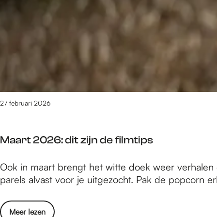
e
/
m
1
1
7
v
a
n
27 februari 2026
1
6
1
Maart 2026: dit zijn de filmtips
0
r
M
Ook in maart brengt het witte doek weer verhalen 
e
a
parels alvast voor je uitgezocht. Pak de popcorn er
s
a
u
r
l
o
Meer lezen
t