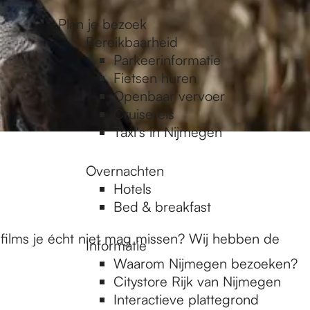
Plan je bezoek
Bereikbaarheid
Parkeerinformatie
Fietsen huren
Openbaar vervoer
Cruisereis
Taxi's in Nijmegen
Overnachten
Hotels
Bed & breakfast
 films je écht niet mag missen? Wij hebben de
Informatie
Waarom Nijmegen bezoeken?
Citystore Rijk van Nijmegen
Interactieve plattegrond