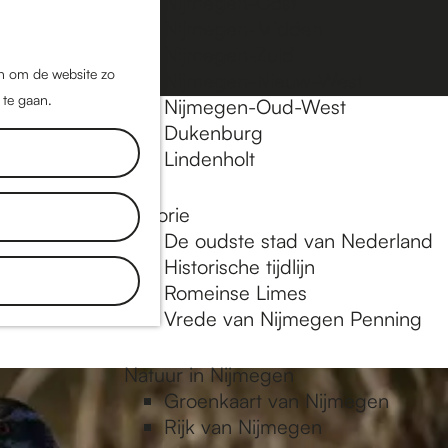
Nijmegen-Oost
Nijmegen-Midden
Z
K
Nijmegen-Zuid
o
a
M
jn om de website zo
Nijmegen-Nieuw-West
e
a
 te gaan.
e
Nijmegen-Oud-West
k
r
Dukenburg
n
e
t
Lindenholt
u
n
Historie
plekken en
De oudste stad van Nederland
tdek blogs.
Historische tijdlijn
 in
Romeinse Limes
Vrede van Nijmegen Penning
Natuur in Nijmegen
Groenkaart van Nijmegen
Rijk van Nijmegen