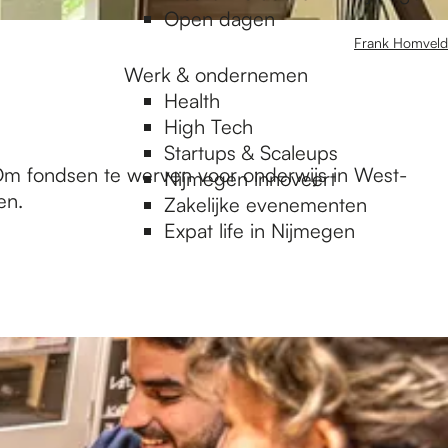
Open dagen
Frank Homveld
Werk & ondernemen
Health
High Tech
Startups & Scaleups
. Om fondsen te werven voor onderwijs in West-
Nijmegen innoveert
en.
Zakelijke evenementen
Expat life in Nijmegen