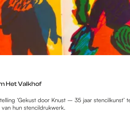
m Het Valkhof
elling ‘Gekust door Knust – 35 jaar stencilkunst’ t
e van hun stencildrukwerk.