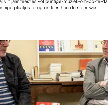
 al vijf jaar feestjes vol puntige-muziek-om-op-te-
onnige plaatjes terug en lees hoe de sfeer was!