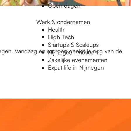
Open dagen
Werk & ondernemen
Health
High Tech
Startups & Scaleups
megen. Vandaag en morgen geniet je nog van de
Nijmegen innoveert
Zakelijke evenementen
Expat life in Nijmegen