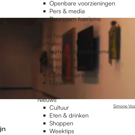
Openbare voorzieningen
Pers & media
Duurzaam toerisme
Blijf op de hoogte
Verhalen
Nijmeegse ondernemers
Interviews
Fotoverslagen
Cultuurimpressies
Expats
Nieuws
Simone Vos
Cultuur
Eten & drinken
Shoppen
jn
Weektips