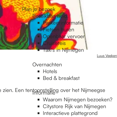
Plan je bezoek
Bereikbaarheid
Parkeerinformatie
Fietsen huren
Openbaar vervoer
Cruisereis
Taxi's in Nijmegen
Luus Veeken
Overnachten
Hotels
Bed & breakfast
e zien. Een tentoonstelling over het Nijmeegse
Informatie
Waarom Nijmegen bezoeken?
Citystore Rijk van Nijmegen
Interactieve plattegrond