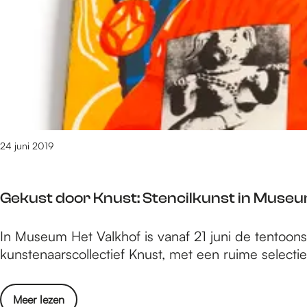
e
t
/
m
1
5
3
0
v
24 juni 2019
a
n
1
Gekust door Knust: Stencilkunst in Museu
6
1
G
In Museum Het Valkhof is vanaf 21 juni de tentoonst
0
e
kunstenaarscollectief Knust, met een ruime selecti
r
k
e
u
s
o
Meer lezen
s