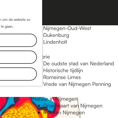
Nijmegen-Oost
Nijmegen-Midden
Z
K
Nijmegen-Zuid
o
a
M
jn om de website zo
Nijmegen-Nieuw-West
e
a
 te gaan.
e
Nijmegen-Oud-West
k
r
Dukenburg
n
e
t
Lindenholt
u
n
Historie
plekken en
De oudste stad van Nederland
tdek blogs.
Historische tijdlijn
 in
Romeinse Limes
Vrede van Nijmegen Penning
Natuur in Nijmegen
Groenkaart van Nijmegen
Rijk van Nijmegen