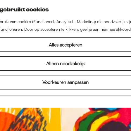
gebruikt cookies
ruik van cookies (Functioneel, Analytisch, Marketing) die noodzakelijk zi
 functioneren. Door op accepteren te klikken, geef je aan hiermee akkoord
Verhalen
Alles accepteren
Alleen noodzakelijk
een stad vol met inspirerende mensen, bijzondere 
enten. Lees interviews, bekijk fotoverslagen en on
Voorkeuren aanpassen
je alles over de binnenstad en het culturele aanbod