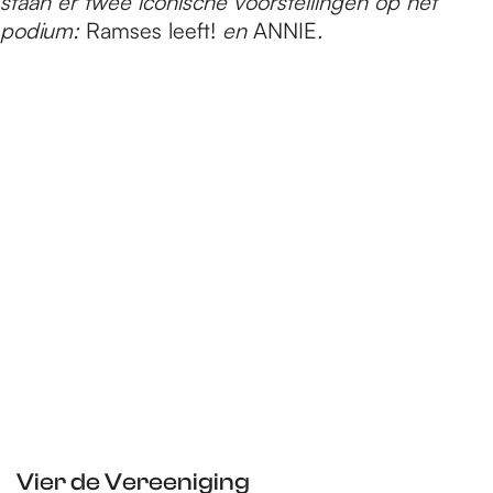
e
staan er twee iconische voorstellingen op het
podium:
Ramses leeft!
en
ANNIE
.
p
a
g
e
Vier de Vereeniging