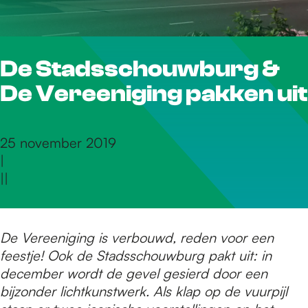
r
De Stadsschouwburg &
d
De Vereeniging pakken uit
e
25 november 2019
|
h
|
|
o
De Vereeniging is verbouwd, reden voor een
feestje! Ook de Stadsschouwburg pakt uit: in
m
december wordt de gevel gesierd door een
bijzonder lichtkunstwerk. Als klap op de vuurpijl