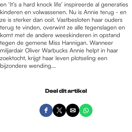
en ‘It’s a hard knock life’ inspireerde al generaties
kinderen en volwassenen. Nu is Annie terug - en
ze is sterker dan ooit. Vastbesloten haar ouders
terug te vinden, overwint ze alle tegenslagen en
komt met de andere weeskinderen in opstand
tegen de gemene Miss Hannigan. Wanneer
miljardair Oliver Warbucks Annie helpt in haar
zoektocht, krijgt haar leven plotseling een
bijzondere wending...
Deel dit artikel
D
D
D
D
e
e
e
e
e
e
e
e