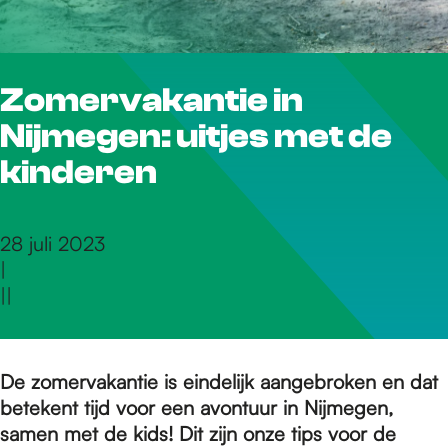
r
Zomervakantie in
d
Nijmegen: uitjes met de
e
kinderen
h
28 juli 2023
|
|
|
o
m
De zomervakantie is eindelijk aangebroken en dat
betekent tijd voor een avontuur in Nijmegen,
samen met de kids! Dit zijn onze tips voor de