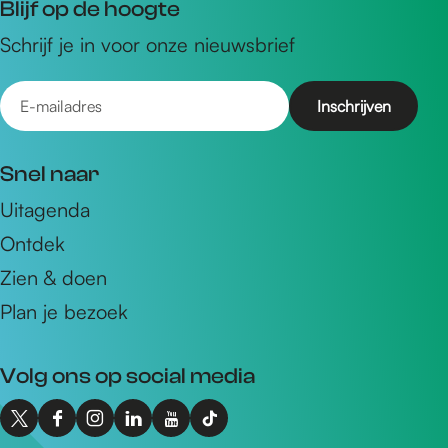
Blijf op de hoogte
Schrijf je in voor onze nieuwsbrief
E
-
m
Snel naar
a
Uitagenda
i
Ontdek
l
a
Zien & doen
d
Plan je bezoek
r
e
Volg ons op social media
s
X
F
I
L
Y
T