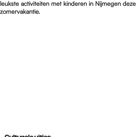
e
leukste activiteiten met kinderen in Nijmegen deze
zomervakantie.
p
a
g
e
Culturele uitjes