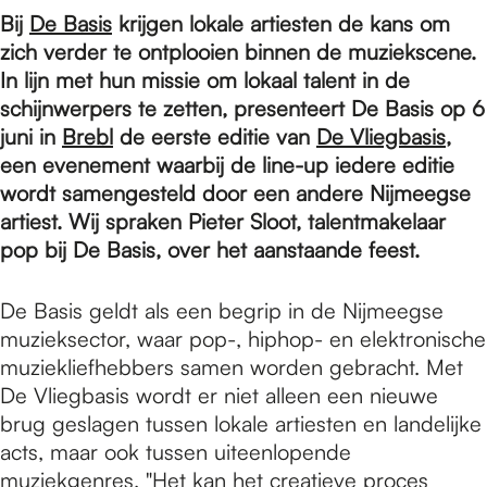
e
Bij
De Basis
krijgen lokale artiesten de kans om
zich verder te ontplooien binnen de muziekscene.
p
In lijn met hun missie om lokaal talent in de
schijnwerpers te zetten, presenteert De Basis op 6
juni in
Brebl
de eerste editie van
De Vliegbasis
,
a
een evenement waarbij de line-up iedere editie
wordt samengesteld door een andere Nijmeegse
artiest. Wij spraken Pieter Sloot, talentmakelaar
g
pop bij De Basis, over het aanstaande feest.
e
De Basis geldt als een begrip in de Nijmeegse
muzieksector, waar pop-, hiphop- en elektronische
muziekliefhebbers samen worden gebracht. Met
De Vliegbasis wordt er niet alleen een nieuwe
brug geslagen tussen lokale artiesten en landelijke
acts, maar ook tussen uiteenlopende
muziekgenres. "Het kan het creatieve proces