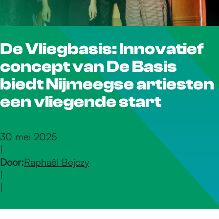
r
De Vliegbasis: Innovatief
d
concept van De Basis
e
biedt Nijmeegse artiesten
een vliegende start
h
30 mei 2025
|
o
Door:
Raphaël Bejczy
|
m
|