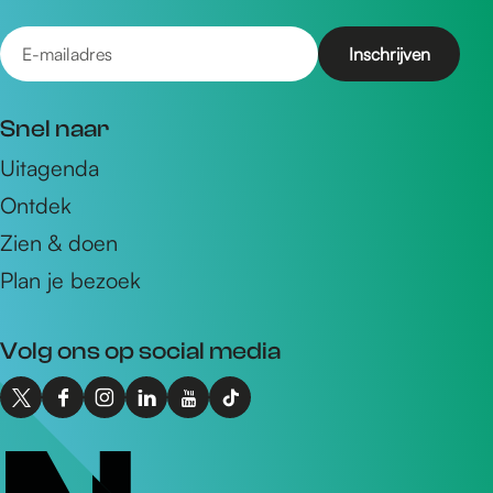
E
-
m
Snel naar
a
Uitagenda
i
Ontdek
l
a
Zien & doen
d
Plan je bezoek
r
e
Volg ons op social media
s
X
F
I
L
Y
T
I
a
n
i
o
i
n
c
s
n
u
k