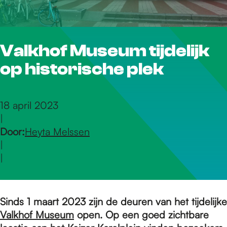
r
Valkhof Museum tijdelijk
d
op historische plek
e
18 april 2023
|
h
Door:
Heyta Melssen
|
o
|
m
Sinds 1 maart 2023 zijn de deuren van het tijdelijke
Valkhof Museum
open. Op een goed zichtbare