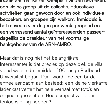
e
locatie aan het Keizer Karelplein vinden bezoekers
een kleine greep uit de collectie. Educatieve
activiteiten gaan gewoon door en ook individuele
p
bezoekers en groepen zijn welkom. Inmiddels is
het museum vier dagen per week geopend en
een verrassend aantal geïnteresseerden passeert
a
dagelijks de draaideur van het voormalige
bankgebouw van de ABN-AMRO.
g
Maar dat is nog niet het belangrijkste.
Interessanter is dat precies op deze plek de villa
e
stond waarin de inmiddels 100-jarige Radboud
Universiteit begon. Daar wordt meteen bij de
entree aandacht aan besteed: een kleine vierkante
ladenkast vertelt het hele verhaal met foto’s en
originele geschriften. Hoe compact wil je een
tentoonstelling hebben?