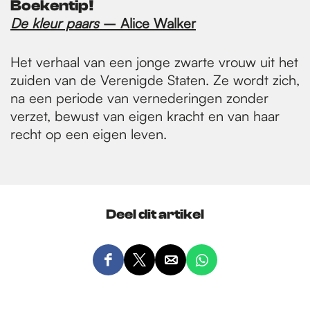
Boekentip!
De kleur paars
– Alice Walker
Het verhaal van een jonge zwarte vrouw uit het
zuiden van de Verenigde Staten. Ze wordt zich,
na een periode van vernederingen zonder
verzet, bewust van eigen kracht en van haar
recht op een eigen leven.
Deel dit artikel
D
D
D
D
e
e
e
e
e
e
e
e