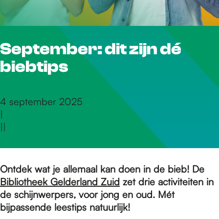
r
September: dit zijn dé
d
biebtips
e
4 september 2025
|
h
|
|
o
Ontdek wat je allemaal kan doen in de bieb! De
Bibliotheek Gelderland Zuid
zet drie activiteiten in
m
de schijnwerpers, voor jong en oud. Mét
bijpassende leestips natuurlijk!