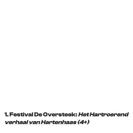
e
p
a
g
e
1. Festival De Oversteek:
Het Hartroerend
verhaal van Hartenhaas (4+)