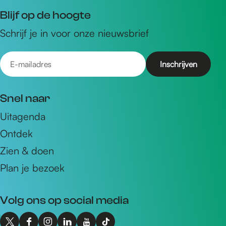
Blijf op de hoogte
Schrijf je in voor onze nieuwsbrief
E
-
m
Snel naar
a
Uitagenda
i
Ontdek
l
a
Zien & doen
d
Plan je bezoek
r
e
Volg ons op social media
s