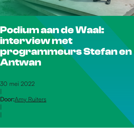
r
Podium aan de Waal:
d
interview met
e
programmeurs Stefan en
Antwan
h
30 mei 2022
|
o
Door:
Amy Ruiters
|
m
|