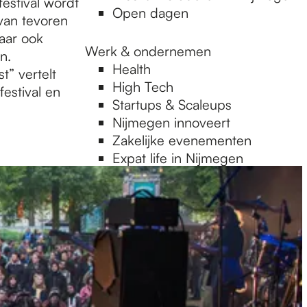
estival wordt
Open dagen
 van tevoren
aar ook
Werk & ondernemen
n.
Health
t” vertelt
High Tech
festival en
Startups & Scaleups
Nijmegen innoveert
Zakelijke evenementen
Expat life in Nijmegen