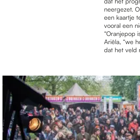
dat het prog
neergezet. Oo
een kaartje 
vooral een ni
“Oranjepop is
Ariëla, “we h
dat het veld n