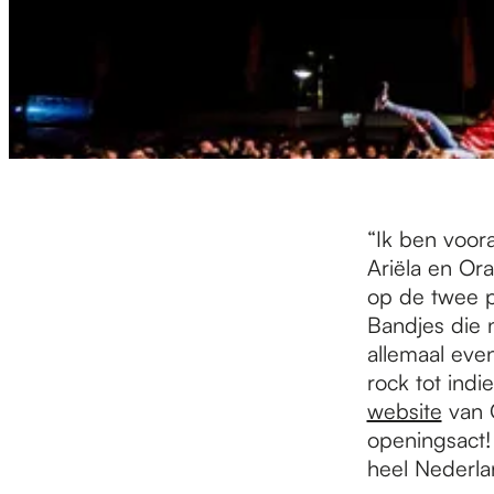
“Ik ben voor
Ariëla en Or
op de twee po
Bandjes die 
allemaal even
rock tot indi
website
van O
openingsact!
heel Nederlan