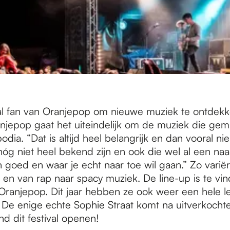
al fan van Oranjepop om nieuwe muziek te ontdekk
anjepop gaat het uiteindelijk om de muziek die ge
dia. “Dat is altijd heel belangrijk en dan vooral n
nóg niet heel bekend zijn en ook die wel al een n
 goed en waar je echt naar toe wil gaan.” Zo varië
e en van rap naar spacy muziek. De line-up is te vi
ranjepop. Dit jaar hebben ze ook weer een hele l
 De enige echte Sophie Straat komt na uitverkochte
d dit festival openen!