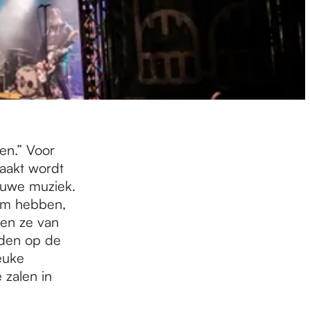
en.” Voor
maakt wordt
ieuwe muziek.
aam hebben,
ren ze van
nden op de
euke
 zalen in