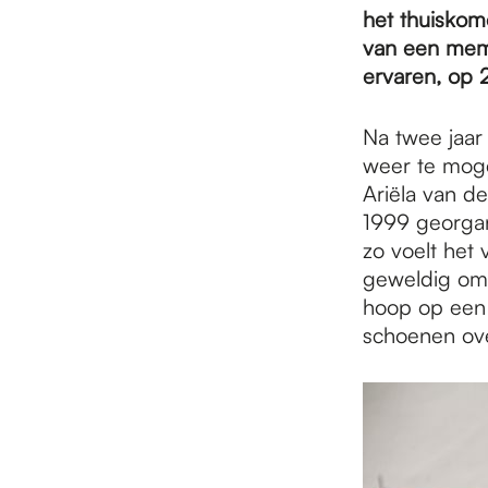
e
het thuiskome
van een mem
p
ervaren, op 2
Na twee jaar
a
weer te moge
Ariëla van de
1999 georgan
g
zo voelt het
geweldig om 
e
hoop op een 
schoenen ove