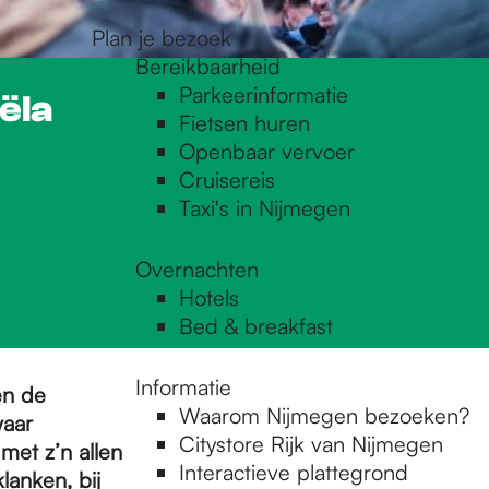
Plan je bezoek
Bereikbaarheid
Parkeerinformatie
ëla
Fietsen huren
Openbaar vervoer
Cruisereis
Taxi's in Nijmegen
Overnachten
Hotels
Bed & breakfast
Informatie
en de
Waarom Nijmegen bezoeken?
waar
Citystore Rijk van Nijmegen
met z’n allen
Interactieve plattegrond
anken, bij