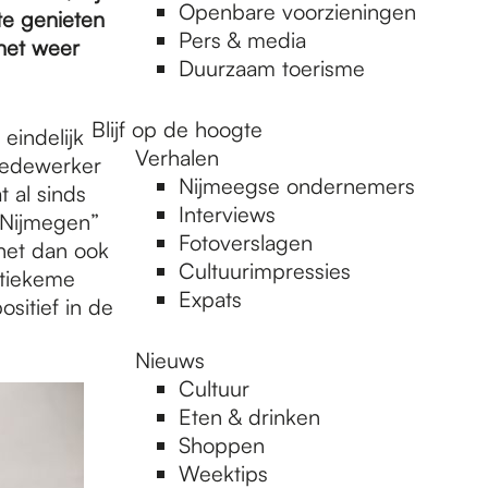
Openbare voorzieningen
 te genieten
Pers & media
het weer
Duurzaam toerisme
Blijf op de hoogte
eindelijk
Verhalen
medewerker
Nijmeegse ondernemers
t al sinds
Interviews
 Nijmegen”
Fotoverslagen
 het dan ook
Cultuurimpressies
stiekeme
Expats
sitief in de
Nieuws
Cultuur
Eten & drinken
Shoppen
Weektips