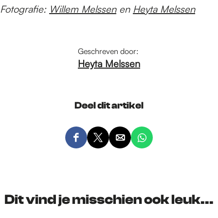
Fotografie:
Willem Melssen
en
Heyta Melssen
Geschreven door:
Heyta Melssen
Deel dit artikel
D
D
D
D
e
e
e
e
e
e
e
e
l
l
l
l
d
d
d
d
Dit vind je misschien ook leuk...
e
e
e
e