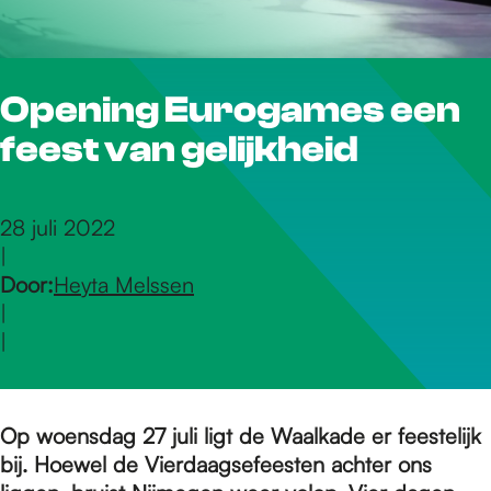
r
Opening Eurogames een
d
feest van gelijkheid
e
28 juli 2022
|
h
Door:
Heyta Melssen
|
o
|
m
Op woensdag 27 juli ligt de Waalkade er feestelijk
bij. Hoewel de Vierdaagsefeesten achter ons