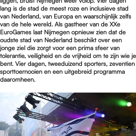
e
liggen, bruist Nijmegen weer volop. Vier dagen
lang is de stad de meest roze en inclusieve stad
van Nederland, van Europa en waarschijnlijk zelfs
p
van de hele wereld. Als gastheer van de XXe
EuroGames laat Nijmegen opnieuw zien dat de
oudste stad van Nederland beschikt over een
a
jonge ziel die zorgt voor een prima sfeer van
tolerantie, veiligheid en de vrijheid om te zijn wie je
g
bent. Vier dagen, tweeduizend sporters, zeventien
sporttoernooien en een uitgebreid programma
daaromheen.
e