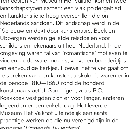
Ten oosten van Museum Het Valkhof komen twee
landschapstypen samen: een vlak poldergebied
en karakteristieke hoogteverschillen die on-
Nederlands aandoen. Dit landschap werd in de
19e eeuw ontdekt door kunstenaars. Beek en
Ubbergen werden geliefde reisdoelen voor
schilders en tekenaars uit heel Nederland. In de
omgeving waren tal van ‘romantische’ motieven te
vinden: oude watermolens, vervallen boerderijtjes
en eenvoudige kerkjes. Hoewel het te ver gaat om
te spreken van een kunstenaarskolonie waren er in
de periode 1810–1860 rond de honderd
kunstenaars actief. Sommigen, zoals B.C.
Koekkoek vestigden zich er voor langer, anderen
logeerden er een enkele dag. Het leverde
Museum Het Valkhof uiteindelijk een aantal
prachtige werken op die nu verenigd zijn in de
expositie ‘
Binnenste Buitenland
’.