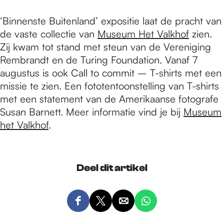
‘Binnenste Buitenland’ expositie laat de pracht van
de vaste collectie van
Museum Het Valkhof
zien.
Zij kwam tot stand met steun van de Vereniging
Rembrandt en de Turing Foundation. Vanaf 7
augustus is ook Call to commit – T-shirts met een
missie te zien. Een fototentoonstelling van T-shirts
met een statement van de Amerikaanse fotografe
Susan Barnett. Meer informatie vind je bij
Museum
het Valkhof
.
Deel dit artikel
D
D
D
D
e
e
e
e