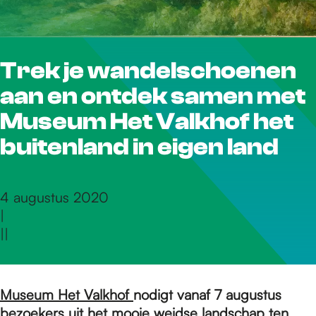
r
Trek je wandelschoenen
d
aan en ontdek samen met
e
Museum Het Valkhof het
buitenland in eigen land
h
4 augustus 2020
|
o
|
|
m
Museum Het Valkhof
nodigt vanaf 7 augustus
bezoekers uit het mooie weidse landschap ten