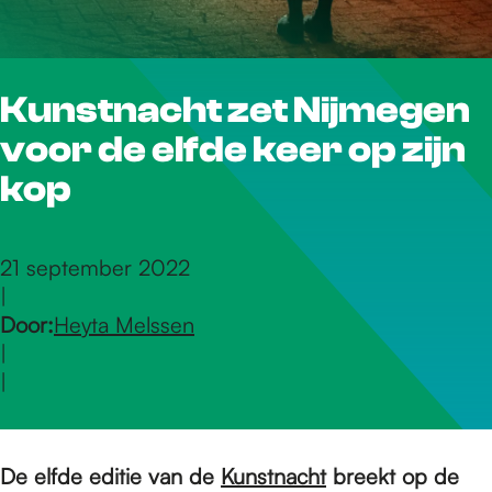
r
Kunstnacht zet Nijmegen
d
voor de elfde keer op zijn
e
kop
h
21 september 2022
|
Door:
Heyta Melssen
o
|
|
m
De elfde editie van de
Kunstnacht
breekt op de