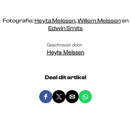
Fotografie:
Heyta Melssen
,
Willem Melssen
en
Edwin Smits
Geschreven door:
Heyta Melssen
Deel dit artikel
D
D
D
D
e
e
e
e
e
e
e
e
l
l
l
l
d
d
d
d