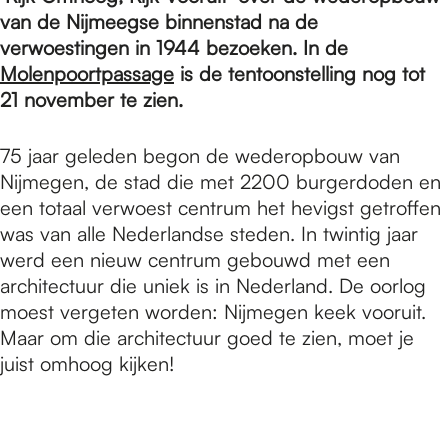
e
van de Nijmeegse binnenstad na de
verwoestingen in 1944 bezoeken. In de
p
Molenpoortpassage
is de tentoonstelling nog tot
21 november te zien.
a
75 jaar geleden begon de wederopbouw van
Nijmegen, de stad die met 2200 burgerdoden en
een totaal verwoest centrum het hevigst getroffen
g
was van alle Nederlandse steden. In twintig jaar
werd een nieuw centrum gebouwd met een
e
architectuur die uniek is in Nederland. De oorlog
moest vergeten worden: Nijmegen keek vooruit.
Maar om die architectuur goed te zien, moet je
juist omhoog kijken!