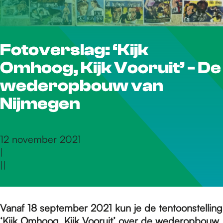
r
Fotoverslag: ‘Kijk
d
Omhoog, Kijk Vooruit’ - De
e
wederopbouw van
Nijmegen
h
12 november 2021
|
o
|
|
m
Vanaf 18 september 2021 kun je de tentoonstelling
‘Kijk Omhoog, Kijk Vooruit’ over de wederopbouw