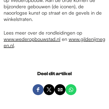
op Wederopbouw. Aan de orde komen de
bijzondere gebouwen (de iconen), de
naoorlogse kunst op straat en de gevels in de
winkelstraten.
Lees meer over de rondleidingen op
www.wederopbouwstad.nl
en
www.gildenijmeg
en.nl
.
Deel dit artikel
D
D
D
D
e
e
e
e
e
e
e
e