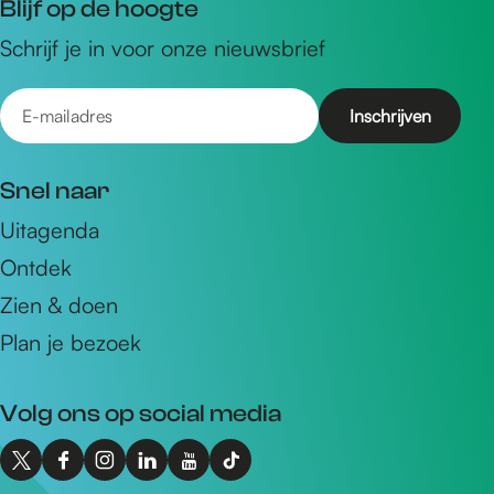
Blijf op de hoogte
Schrijf je in voor onze nieuwsbrief
E
-
m
Snel naar
a
Uitagenda
i
Ontdek
l
a
Zien & doen
d
Plan je bezoek
r
e
Volg ons op social media
s
X
F
I
L
Y
T