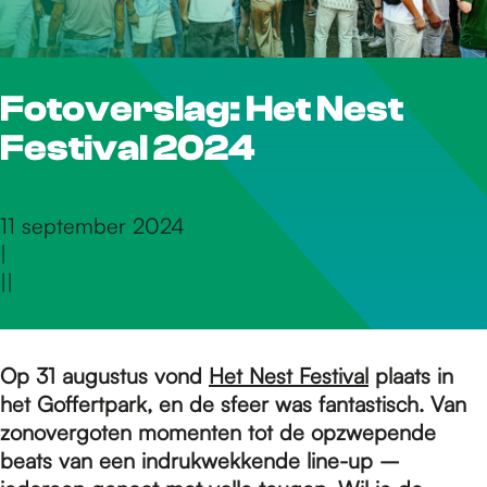
r
Fotoverslag: Het Nest
d
Festival 2024
e
11 september 2024
|
h
|
|
o
Op 31 augustus vond
Het Nest Festival
plaats in
het Goffertpark, en de sfeer was fantastisch. Van
m
zonovergoten momenten tot de opzwepende
beats van een indrukwekkende line-up –