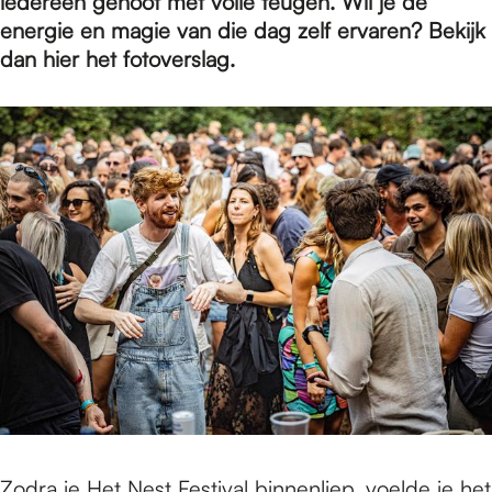
e
iedereen genoot met volle teugen. Wil je de
energie en magie van die dag zelf ervaren? Bekijk
dan hier het fotoverslag.
p
a
g
e
Zodra je Het Nest Festival binnenliep, voelde je het