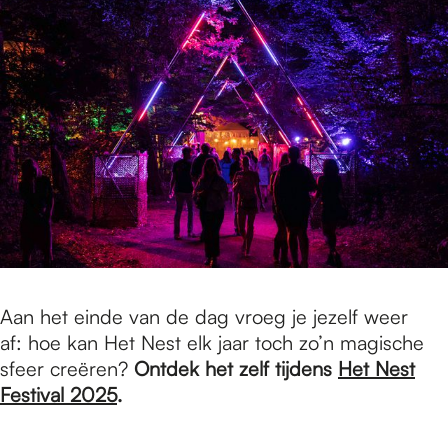
Aan het einde van de dag vroeg je jezelf weer
af: hoe kan Het Nest elk jaar toch zo’n magische
sfeer creëren?
Ontdek het zelf tijdens
Het Nest
Festival 2025
.