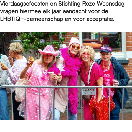
e
Vierdaagsefeesten en Stichting Roze Woensdag
vragen hiermee elk jaar aandacht voor de
LHBTIQ+-gemeenschap en voor acceptatie.
p
a
g
e