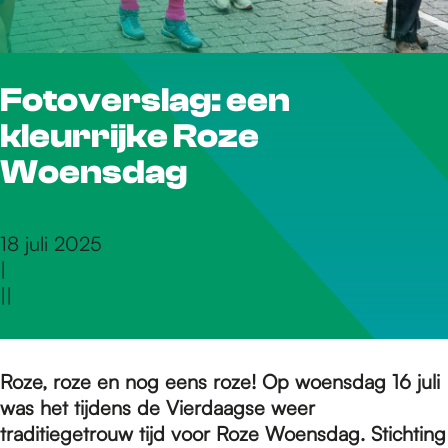
r
Fotoverslag: een
d
kleurrijke Roze
e
Woensdag
h
18 juli 2025
|
|
|
o
m
Roze, roze en nog eens roze! Op woensdag 16 juli
was het tijdens de Vierdaagse weer
traditiegetrouw tijd voor Roze Woensdag. Stichting