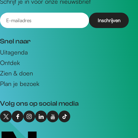
Schrijf je in voor onze nieuwsbrief
E
-
m
Snel naar
a
Uitagenda
i
Ontdek
l
a
Zien & doen
d
Plan je bezoek
r
e
Volg ons op social media
s
X
F
I
L
Y
T
I
a
n
i
o
i
n
c
s
n
u
k