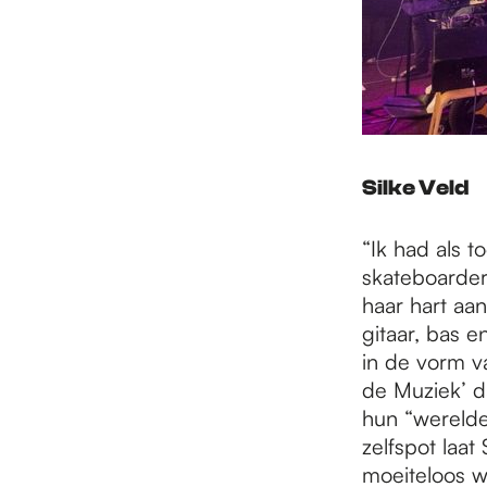
Silke Veld
“Ik had als 
skateboarder,
haar hart aa
gitaar, bas 
in de vorm v
de Muziek’ d
hun “werelde
zelfspot laat
moeiteloos w