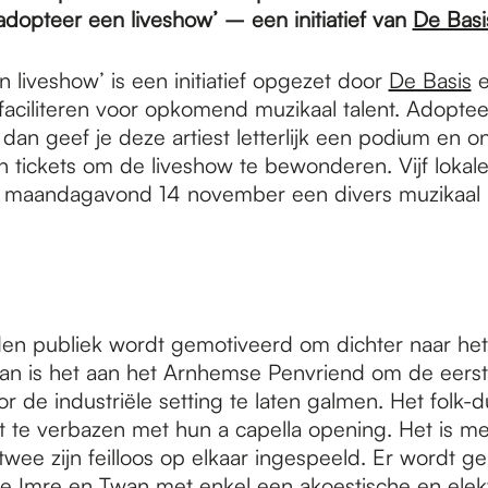
‘adopteer een liveshow’ – een initiatief van
De Basi
 liveshow’ is een initiatief opgezet door
De Basis
e
faciliteren voor opkomend muzikaal talent. Adoptee
, dan geef je deze artiest letterlijk een podium en o
en tickets om de liveshow te bewonderen. Vijf lokal
p maandagavond 14 november een divers muzikaa
en publiek wordt gemotiveerd om dichter naar he
Dan is het aan het Arnhemse Penvriend om de eers
 de industriële setting te laten galmen. Het folk-
ct te verbazen met hun a capella opening. Het is m
 twee zijn feilloos op elkaar ingespeeld. Er wordt g
oe Imre en Twan met enkel een akoestische en elektr