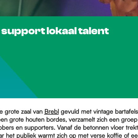
support lokaal talent
ge grote zaal van
Brebl
gevuld met vintage bartafels,
 een grote houten bordes, verzamelt zich een groep
bbers en supporters. Vanaf de betonnen vloer trek
 het publiek warmt zich op met verse koffie of ee