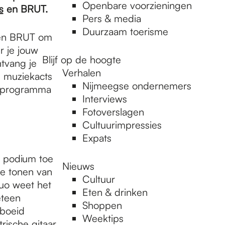
Openbare voorzieningen
s
en BRUT.
Pers & media
Duurzaam toerisme
n BRUT om
r je jouw
Blijf op de hoogte
ntvang je
Verhalen
e muziekacts
Nijmeegse ondernemers
l programma
Interviews
Fotoverslagen
Cultuurimpressies
Expats
t podium toe
Nieuws
te tonen van
Cultuur
duo weet het
Eten & drinken
eteen
Shoppen
eboeid
Weektips
ische gitaar,