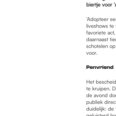
e
biertje voor 
p
‘Adopteer een
liveshows te 
favoriete act
a
daarnaast ti
schotelen o
voor.
g
Penvriend
e
Het bescheid
te kruipen. 
de avond door
publiek dire
duidelijk: de
geluisterd h