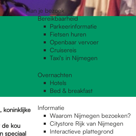
Plan je bezoek
Bereikbaarheid
Parkeerinformatie
Fietsen huren
Openbaar vervoer
Cruisereis
Taxi's in Nijmegen
Overnachten
Hotels
Bed & breakfast
Informatie
 koninklijke
Waarom Nijmegen bezoeken?
Citystore Rijk van Nijmegen
t de kou
Interactieve plattegrond
n speciaal