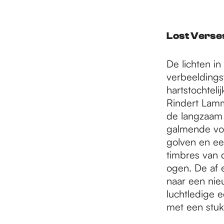
Lost Verse
De lichten i
verbeeldings
hartstochtel
Rindert Lamme
de langzaam 
galmende voc
golven en ee
timbres van d
ogen. De af 
naar een nie
luchtledige 
met een stuk