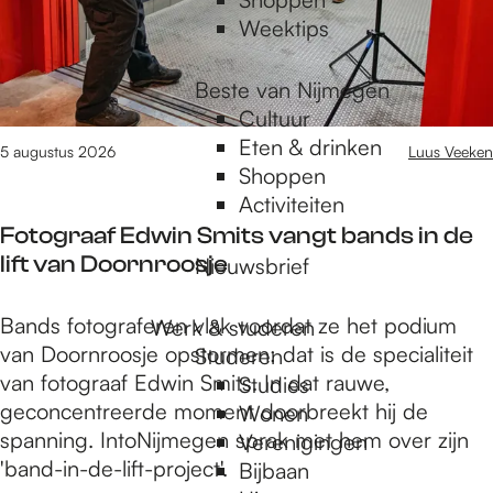
,
n
Weektips
e
o
x
n
Beste van Nijmegen
p
d
Cultuur
e
e
Eten & drinken
r
5 augustus 2026
Luus Veeken
r
Shoppen
i
z
Activiteiten
m
o
Fotograaf Edwin Smits vangt bands in de
e
e
lift van Doornroosje
Nieuwsbrief
n
k
t
:
F
Bands fotograferen vlak voordat ze het podium
e
Werk & studeren
m
o
van Doornroosje opstormen: dat is de specialiteit
n
Studeren
u
t
van fotograaf Edwin Smits. In dat rauwe,
o
Studies
l
o
geconcentreerde moment doorbreekt hij de
n
Wonen
t
g
spanning. IntoNijmegen sprak met hem over zijn
d
Verenigingen
i
r
'band-in-de-lift-project'.
e
Bijbaan
d