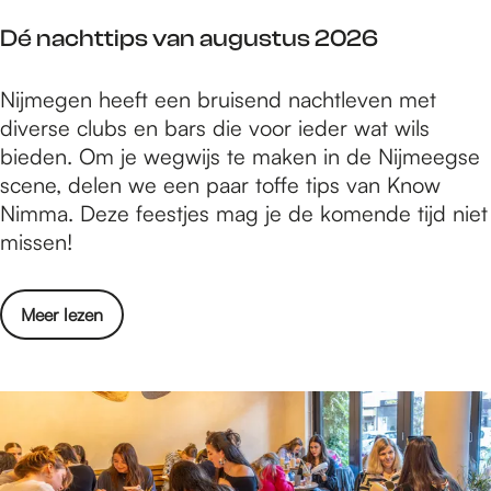
a
i
b
i
m
Dé nachttips van augustus 2026
n
a
n
m
S
n
a
a
D
Nijmegen heeft een bruisend nachtleven met
m
d
i
s
é
diverse clubs en bars die voor ieder wat wils
i
s
r
e
n
bieden. Om je wegwijs te maken in de Nijmeegse
t
i
e
r
a
scene, delen we een paar toffe tips van Know
s
n
p
i
c
Nimma. Deze feestjes mag je de komende tijd niet
v
d
r
e
h
missen!
a
e
o
S
t
n
l
g
w
t
g
i
r
o
Meer lezen
a
i
t
f
a
v
m
p
b
t
m
e
p
s
a
v
m
r
l
v
n
a
a
D
a
a
d
n
s
é
a
n
s
D
e
n