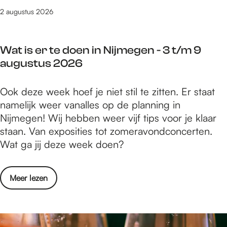
t
r
r
2 augustus 2026
a
s
k
a
u
s
t
s
Wat is er te doen in Nijmegen - 3 t/m 9
h
s
augustus 2026
o
e
p
n
W
Ook deze week hoef je niet stil te zitten. Er staat
s
v
a
namelijk weer vanalles op de planning in
e
o
t
Nijmegen! Wij hebben weer vijf tips voor je klaar
n
l
i
staan. Van exposities tot zomeravondconcerten.
c
g
s
Wat ga jij deze week doen?
u
e
e
r
n
r
s
i
o
Meer lezen
t
u
n
v
e
s
N
e
d
s
i
r
o
e