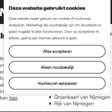
Nijmegen-Nieuw-West
Deze website gebruikt cookies
Nijmegen-Oud-West
Z
K
Dukenburg
o
a
G
M
Deze website maakt gebruik van cookies (Functioneel,
Lindenholt
e
a
a
Analytisch, Marketing) die noodzakelijk zijn om de website zo
e
k
r
n
goed mogelijk te laten functioneren. Door op accepteren te
IntoNijmegen Nieuwsbrief
n
Historie
e
t
a
klikken, geef je aan hiermee akkoord te gaan.
u
De oudste stad van
n
a
Nederland
r
Alles accepteren
Historische tijdlijn
d
Nijmegen is een stad vol met inspirerende
Romeinse Limes
e
mensen, bijzondere plekken en leuke
Alleen noodzakelijk
Vrede van Nijmegen
h
evenementen. Lees interviews, bekijk
Penning
o
fotoverslagen en ontdek blogs. We vertellen je
m
Voorkeuren aanpassen
alles over de binnenstad en het culturele aanbod
e
Natuur in Nijmegen
in Nijmegen. Aanmelden voor onze nieuwsbrief
p
Groenkaart van Nijmegen
kan
hier
.
a
Rijk van Nijmegen
g
1