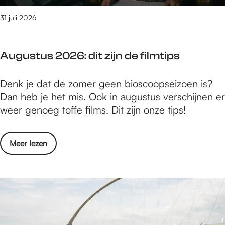
n
m
u
t
31 juli 2026
e
s
i
g
2
p
e
0
Augustus 2026: dit zijn de filmtips
s
n
2
i
-
6
A
Denk je dat de zomer geen bioscoopseizoen is?
n
3
u
Dan heb je het mis. Ook in augustus verschijnen er
N
t
g
weer genoeg toffe films. Dit zijn onze tips!
i
/
u
j
m
s
m
9
o
Meer lezen
t
e
a
v
u
g
u
e
s
e
g
r
2
n
u
A
0
-
s
u
2
3
t
g