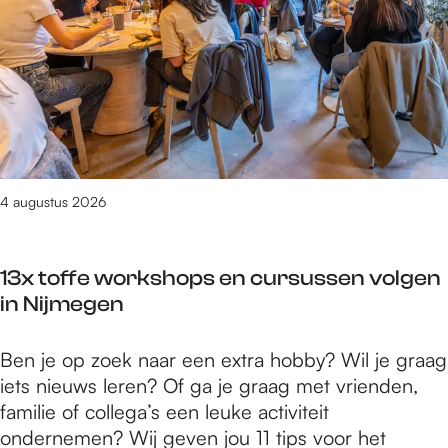
t
a
i
o
r
a
z
u
n
o
i
c
i
g
d
r
e
h
e
u
e
n
S
t
n
s
l
r
w
t
w
t
i
o
a
i
a
u
f
o
m
p
a
s
t
s
p
s
4 augustus 2026
r
2
v
j
l
v
E
0
a
e
a
a
x
2
n
13x toffe workshops en cursussen volgen
a
n
t
6
D
in Nijmegen
t
a
r
o
z
u
a
o
i
1
Ben je op zoek naar een extra hobby? Wil je graag
g
p
r
e
3
iets nieuws leren? Of ga je graag met vrienden,
u
o
n
n
x
familie of collega’s een leuke activiteit
s
o
r
w
t
ondernemen? Wij geven jou 11 tips voor het
t
l
o