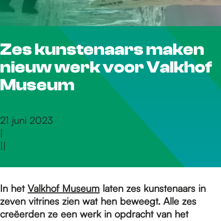
r
Zes kunstenaars maken
d
nieuw werk voor Valkhof
e
Museum
h
21 juni 2023
|
|
|
o
m
In het
Valkhof Museum
laten zes kunstenaars in
zeven vitrines zien wat hen beweegt. Alle zes
creëerden ze een werk in opdracht van het