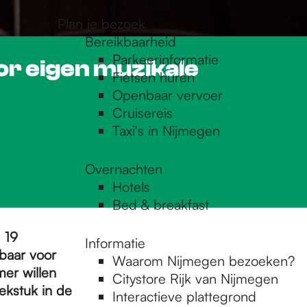
Plan je bezoek
Bereikbaarheid
Parkeerinformatie
or eigen muzikale
Fietsen huren
Openbaar vervoer
Cruisereis
Taxi's in Nijmegen
Overnachten
Hotels
Bed & breakfast
 19
Informatie
baar voor
Waarom Nijmegen bezoeken?
er willen
Citystore Rijk van Nijmegen
ekstuk in de
Interactieve plattegrond