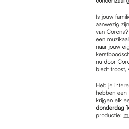
e
concertzaal 
Is jouw famil
p
aanwezig zijn
van Corona? 
een muzikaal
a
naar jouw ei
kerstboodsch
g
nu door Coron
biedt troost,
e
Heb je intere
hebben een b
krijgen elk 
donderdag 1
productie:
m