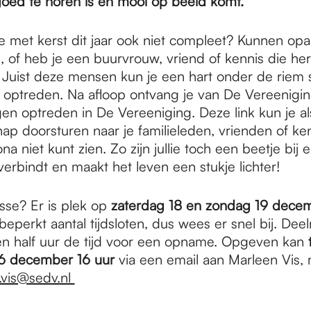
goed te horen is en mooi op beeld komt.
ie met kerst dit jaar ook niet compleet? Kunnen opa
, of heb je een buurvrouw, vriend of kennis die her
Juist deze mensen kun je een hart onder de riem 
 optreden. Na afloop ontvang je van De Vereenigin
gen optreden in De Vereeniging. Deze link kun je al
ap doorsturen naar je familieleden, vrienden of ken
a niet kunt zien. Zo zijn jullie toch een beetje bij 
 verbindt en maakt het leven een stukje lichter!
sse? Er is plek op
zaterdag 18 en zondag 19 dece
eperkt aantal tijdsloten, dus wees er snel bij. Dee
een half uur de tijd voor een opname. Opgeven kan
6 december 16 uur
via een email aan Marleen Vis
.vis@sedv.nl