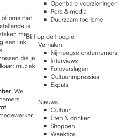
Openbare voorzieningen
Pers & media
 of oma niet
Duurzaam toerisme
stellende is
steken met
Blijf op de hoogte
g een link
Verhalen
s
Nijmeegse ondernemers
nissen die je
Interviews
elkaar: muziek
Fotoverslagen
Cultuurimpressies
Expats
mber
. We
lnemers
Nieuws
tot
Cultuur
, medewerker
Eten & drinken
Shoppen
Weektips