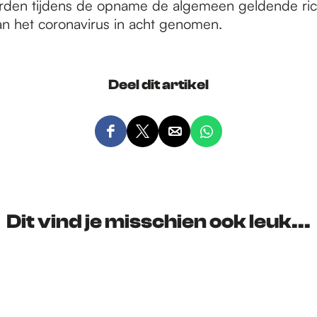
rden tijdens de opname de algemeen geldende richt
van het coronavirus in acht genomen.
Deel dit artikel
D
D
D
D
e
e
e
e
e
e
e
e
l
l
l
l
d
d
d
d
Dit vind je misschien ook leuk...
e
e
e
e
z
z
z
z
e
e
e
e
p
p
p
p
a
a
a
a