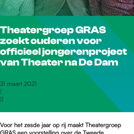
r
Theatergroep GRAS
d
zoekt ouderen voor
e
officieel jongerenproject
van Theater na De Dam
h
31 maart 2021
|
o
|
|
m
Voor het zesde jaar op rij maakt Theatergroep
GRAS een voorstelling over de Tweede