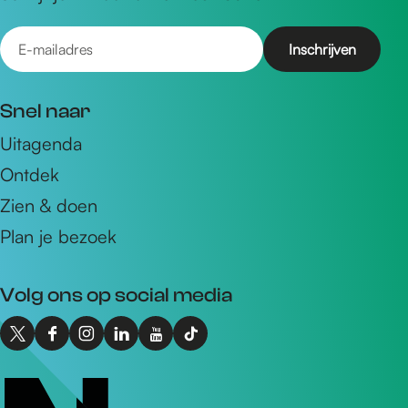
E
-
m
Snel naar
a
Uitagenda
i
Ontdek
l
a
Zien & doen
d
Plan je bezoek
r
e
Volg ons op social media
s
X
F
I
L
Y
T
I
a
n
i
o
i
n
c
s
n
u
k