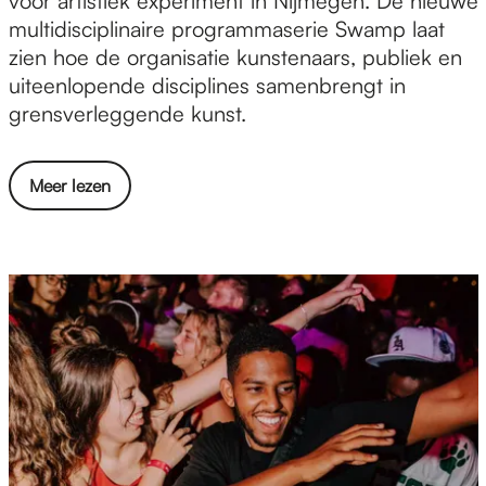
voor artistiek experiment in Nijmegen. De nieuwe
n
multidisciplinaire programmaserie Swamp laat
s
zien hoe de organisatie kunstenaars, publiek en
t
uiteenlopende disciplines samenbrengt in
,
grensverleggende kunst.
e
x
o
Meer lezen
p
v
e
e
r
r
i
K
m
u
e
n
n
s
t
t
e
,
n
e
o