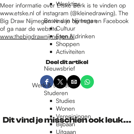
Weektips
Meer informatie over Etske Berk is te vinden op
www.etske.nl of instagram (@kleinedrawing). The
Beste van Nijmegen
Big Draw Nijmegen vind je op Insta en Facebook
Cultuur
of ga naar de website
Eten & drinken
www.thebigdrawnijmegen.nl
.
Shoppen
Activiteiten
Deel dit artikel
Nieuwsbrief
Werk & studeren
D
D
D
D
Studeren
e
e
e
e
e
Studies
e
e
e
l
Wonen
l
l
l
d
Verenigingen
d
d
d
Dit vind je misschien ook leuk...
e
Bijbaan
e
e
e
z
Uitgaan
z
z
z