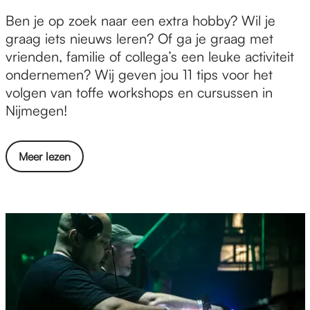
i
e
e
u
e
1
Ben je op zoek naar een extra hobby? Wil je
l
S
n
n
3
graag iets nieuws leren? Of ga je graag met
t
w
s
w
x
vrienden, familie of collega’s een leuke activiteit
:
a
t
a
t
ondernemen? Wij geven jou 11 tips voor het
o
m
,
a
o
volgen van toffe workshops en cursussen in
n
p
d
r
f
Nijmegen!
t
l
i
E
f
d
a
a
x
e
e
a
l
o
Meer lezen
t
w
k
t
o
v
r
o
k
z
o
e
a
r
u
i
g
r
p
k
n
e
e
1
o
s
s
n
n
3
o
h
t
w
o
x
l
o
,
a
n
t
v
p
d
a
t
o
o
s