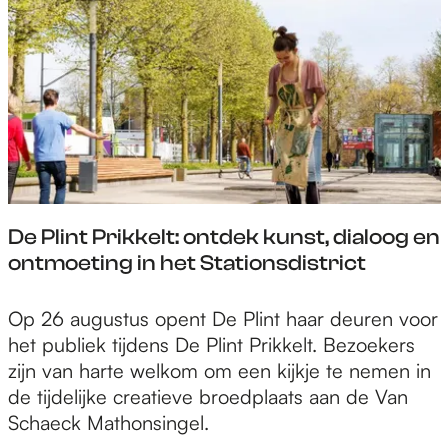
o
c
é
n
e
i
n
a
k
p
a
u
:
l
c
g
m
i
h
u
u
n
t
s
l
a
t
t
t
i
i
u
i
r
p
s
De Plint Prikkelt: ontdek kunst, dialoog en
d
e
s
2
ontmoeting in het Stationsdistrict
i
p
v
0
s
r
a
2
c
D
Op 26 augustus opent De Plint haar deuren voor
o
n
6
i
e
het publiek tijdens De Plint Prikkelt. Bezoekers
g
a
p
P
zijn van harte welkom om een kijkje te nemen in
r
u
l
l
de tijdelijke creatieve broedplaats aan de Van
a
g
i
i
Schaeck Mathonsingel.
m
u
n
n