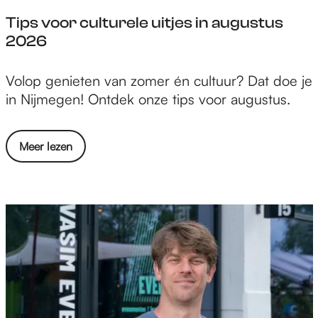
j
r
Tips voor culturele uitjes in augustus
e
2026
N
i
T
Volop genieten van zomer én cultuur? Dat doe je
j
i
in Nijmegen! Ontdek onze tips voor augustus.
m
p
e
s
g
o
Meer lezen
v
e
v
o
n
e
o
a
r
r
a
T
c
r
i
u
p
l
s
t
v
u
o