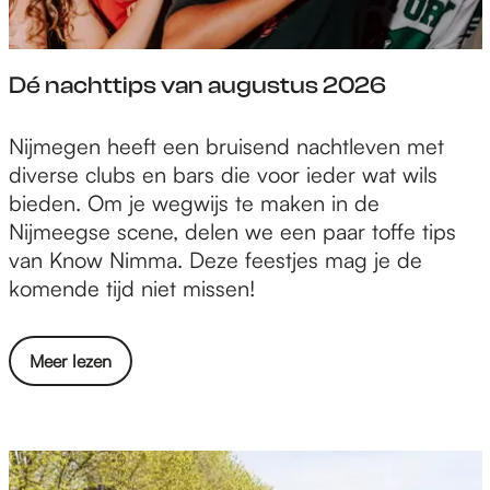
x
n
p
d
e
e
Dé nachttips van augustus 2026
r
r
i
z
D
Nijmegen heeft een bruisend nachtleven met
m
o
é
diverse clubs en bars die voor ieder wat wils
e
e
n
bieden. Om je wegwijs te maken in de
n
k
a
Nijmeegse scene, delen we een paar toffe tips
t
:
c
van Know Nimma. Deze feestjes mag je de
e
m
h
komende tijd niet missen!
n
u
t
o
l
t
n
t
o
Meer lezen
i
d
i
v
p
e
d
e
s
r
i
r
v
z
s
D
a