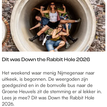
e
t
k
e
m
a
M
s
a
l
e
t
a
m
p
r
e
i
r
u
e
a
g
o
i
s
l
n
s
n
ë
e
v
d
i
a
n
u
o
t
c
a
b
m
o
o
o
l
u
V
r
t
o
F
r
e
Dit was Down the Rabbit Hole 2026
j
N
n
i
g
l
u
i
e
k
o
b
j
D
Het weekend waar menig Nijmegenaar naar
t
a
r
i
m
i
uitkeek, is begonnen. De weergoden zijn
s
p
a
l
e
t
goedgezind en in de bomvolle bus naar de
m
e
m
e
e
w
Groene Heuvels zit de stemming er al lekker in.
u
l
a
u
g
a
Lees je mee? Dit was Down the Rabbit Hole
s
v
o
m
s
s
2026.
e
o