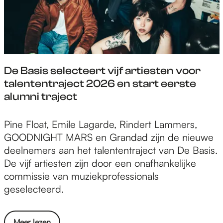
r
e
M
h
e
e
O
a
e
n
"
t
n
i
.
t
s
s
a
o
k
De Basis selecteert vijf artiesten voor
r
o
u
talententraject 2026 en start eerste
S
r
n
alumni traject
h
t
s
a
F
t
D
Pine Float, Emile Lagarde, Rindert Lammers,
h
O
h
e
GOODNIGHT MARS en Grandad zijn de nieuwe
e
M
e
B
deelnemers aan het talententraject van De Basis.
e
O
t
a
De vijf artiesten zijn door een onafhankelijke
n
"
m
s
commissie van muziekprofessionals
i
.
e
i
geselecteerd.
s
d
s
k
i
s
u
c
o
Meer lezen