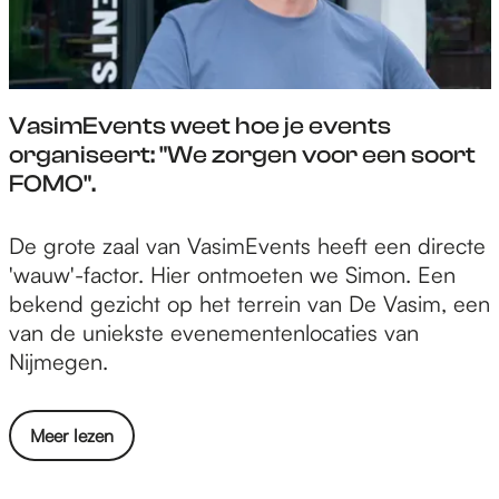
r
o
e
r
l
c
e
u
u
VasimEvents weet hoe je events
l
i
organiseert: "We zorgen voor een soort
t
t
FOMO".
u
j
r
e
V
De grote zaal van VasimEvents heeft een directe
e
s
a
'wauw'-factor. Hier ontmoeten we Simon. Een
l
i
s
bekend gezicht op het terrein van De Vasim, een
e
n
i
van de uniekste evenementenlocaties van
u
a
m
Nijmegen.
i
u
E
t
g
v
j
u
o
Meer lezen
e
e
s
v
n
s
t
e