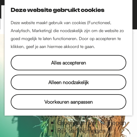
Nijmegen-Zuid
Nijmegen-Nieuw-West
Deze website gebruikt cookies
Z
K
Nijmegen-Oud-West
o
a
M
Deze website maakt gebruik van cookies (Functioneel,
Dukenburg
e
a
Analytisch, Marketing) die noodzakelijk zijn om de website zo
e
Lindenholt
G
k
r
goed mogelijk te laten functioneren. Door op accepteren te
n
e
t
klikken, geef je aan hiermee akkoord te gaan.
Historie
u
n
De oudste stad van
a
Alles accepteren
Nederland
Historische tijdlijn
n
Romeinse Limes
Alleen noodzakelijk
Vrede van Nijmegen
Penning
a
Voorkeuren aanpassen
Natuur in Nijmegen
Groenkaart van Nijmegen
a
Rijk van Nijmegen