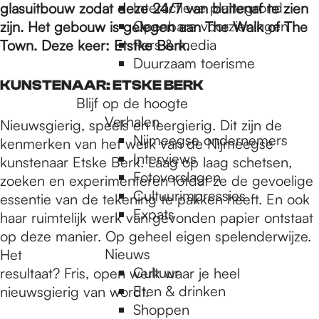
e
Interactieve plattegrond
glasuitbouw zodat deze 24/7 van buitenaf te zien
Openbare voorzieningen
zijn. Het gebouw is gelegen aan The Walk of The
Pers & media
Town. Deze keer: Etstke Berk.
p
Duurzaam toerisme
KUNSTENAAR: ETSKE BERK
a
Blijf op de hoogte
Verhalen
Nieuwsgierig, speels en leergierig. Dit zijn de
Nijmeegse ondernemers
kenmerken van het werk van de Nijmeegse
g
Interviews
kunstenaar Etske Berk. Laag op laag schetsen,
Fotoverslagen
zoeken en experimenteren totdat ze de gevoelige
Cultuurimpressies
e
essentie van de tekening te pakken heeft. En ook
Expats
haar ruimtelijk werk van gevonden papier ontstaat
op deze manier. Op geheel eigen spelenderwijze.
Nieuws
Het
Cultuur
resultaat? Fris, open werk waar je heel
Eten & drinken
nieuwsgierig van wordt.
Shoppen