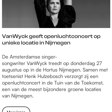
i
i
a
e
m
n
a
s
v
d
r
t
a
e
n
i
n
N
a
g
E
Y
VanWyck geeft openluchtconcert op
d
t
s
M
unieke locatie in Nijmegen
e
z
t
A
v
i
,
w
a
V
De Amsterdamse singer-
c
7
a
l
a
songwriter VanWyck treedt op donderdag 27
h
5
t
’
n
augustus op in de Hortus Nijmegen. Samen met
i
j
e
W
toetsenist Henk Hulzebosch verzorgt zij een
n
a
r
y
openluchtconcert in de Tuin van de Toekomst,
d
a
t
c
een van de meest bijzondere groene locaties
e
r
o
k
van Nijmegen.
N
n
r
g
Y
a
e
e
M
d