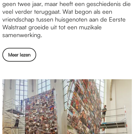
e
h
geen twee jaar, maar heeft een geschiedenis die
e
s
e
veel verder teruggaat. Wat begon als een
r
t
F
vriendschap tussen huisgenoten aan de Eerste
t
e
i
Walstraat groeide uit tot een muzikale
v
n
r
samenwerking.
i
v
s
j
o
t
f
o
o
Meer lezen
W
a
r
v
a
r
t
e
l
t
a
r
l
i
l
T
s
e
e
h
t
s
n
e
r
t
t
F
e
e
e
i
e
n
n
r
t
v
t
s