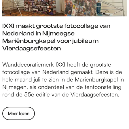
:
o
r
t
v
o
a
W
i
r
j
a
e
IXXI maakt grootste fotocollage van
t
e
l
r
Nederland in Nijmeegse
a
c
l
v
Mariënburgkapel voor jubileum
l
t
s
r
Vierdaagsefeesten
e
2
t
i
n
0
r
e
t
I
Wanddecoratiemerk IXXI heeft de grootste
2
e
n
e
X
fotocollage van Nederland gemaakt. Deze is de
6
e
d
n
X
hele maand juli te zien in de Mariënburgkapel in
e
t
e
t
I
Nijmegen, als onderdeel van de tentoonstelling
n
:
n
r
m
rond de 55e editie van de Vierdaagsefeesten.
s
v
e
a
a
t
i
n
j
a
a
e
e
o
Meer lezen
e
k
r
r
e
v
c
t
t
v
n
e