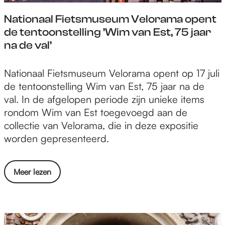
v
d
j
a
a
Nationaal Fietsmuseum Velorama opent
e
m
a
n
de tentoonstelling ’Wim van Est, 75 jaar
r
e
r
r
na de val’
l
e
D
a
a
g
e
f
n
N
Nationaal Fietsmuseum Velorama opent op 17 juli
s
K
e
d
a
de tentoonstelling Wim van Est, 75 jaar na de
e
a
l
i
t
val. In de afgelopen periode zijn unieke items
M
a
r
n
i
rondom Wim van Est toegevoegd aan de
a
i
a
N
o
collectie van Velorama, die in deze expositie
r
j
n
i
n
worden gepresenteerd.
i
,
d
j
a
ë
v
t
m
a
n
a
o
o
Meer lezen
e
l
b
n
t
v
e
F
u
r
N
e
g
i
r
a
i
r
s
e
g
f
j
N