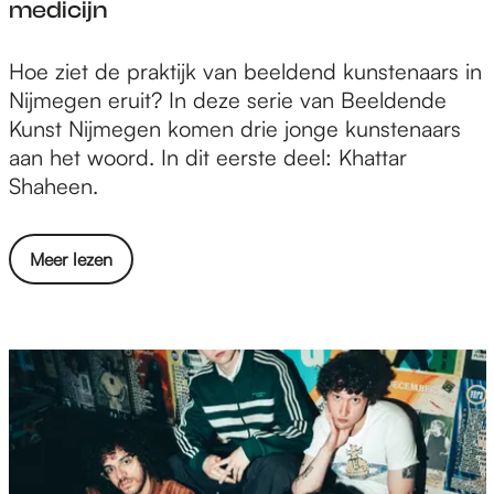
medicijn
e
g
i
e
e
n
r
V
Hoe ziet de praktijk van beeldend kunstenaars in
n
N
t
o
Nijmegen eruit? In deze serie van Beeldende
v
i
:
o
Kunst Nijmegen komen drie jonge kunstenaars
o
j
"
r
aan het woord. In dit eerste deel: Khattar
o
m
W
K
Shaheen.
r
e
e
h
e
g
z
a
e
e
o
Meer lezen
o
t
n
n
v
r
t
s
e
g
a
o
r
e
r
o
V
n
S
r
o
v
h
t
o
o
a
F
r
o
h
O
K