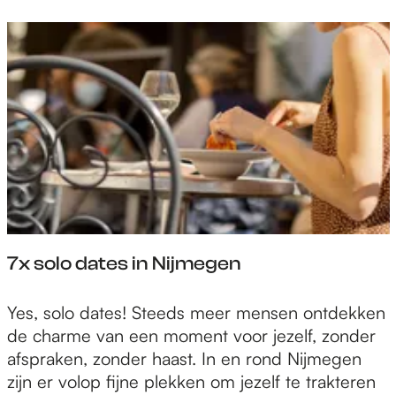
t
i
u
r
s
n
s
V
w
a
2
a
e
u
0
s
e
g
2
i
t
u
6
m
h
s
E
o
t
v
e
u
e
j
s
n
e
2
t
e
7x solo dates in Nijmegen
0
s
v
2
w
e
6
7
Yes, solo dates! Steeds meer mensen ontdekken
e
n
x
de charme van een moment voor jezelf, zonder
e
t
s
afspraken, zonder haast. In en rond Nijmegen
t
s
o
zijn er volop fijne plekken om jezelf te trakteren
h
o