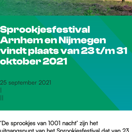
r
Sprookjesfestival
d
Arnhem en Nijmegen
e
vindt plaats van 23 t/m 31
oktober 2021
h
25 september 2021
|
o
|
|
m
‘De sprookjes van 1001 nacht’ zijn het
uitgangspunt van het Sprookjesfestival dat van 23