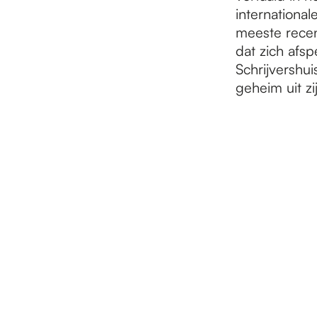
international
meeste recen
dat zich afsp
Schrijvershu
geheim uit zi