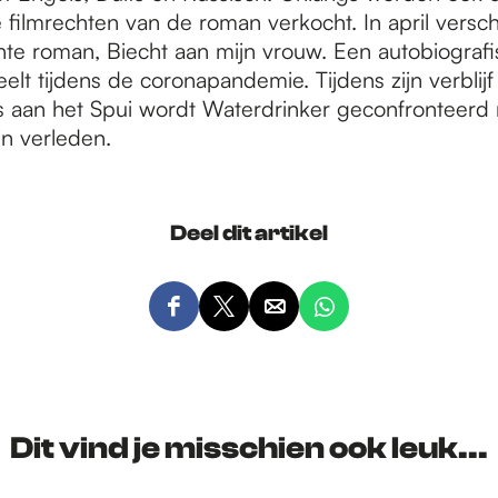
e filmrechten van de roman verkocht. In april versch
te roman, Biecht aan mijn vrouw. Een autobiografi
eelt tijdens de coronapandemie. Tijdens zijn verblijf
is aan het Spui wordt Waterdrinker geconfronteerd
jn verleden.
Deel dit artikel
D
D
D
D
e
e
e
e
e
e
e
e
l
l
l
l
d
d
d
d
Dit vind je misschien ook leuk...
e
e
e
e
z
z
z
z