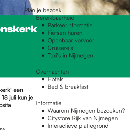
Plan je bezoek
Bereikbaarheid
Parkeerinformatie
venskerk
Fietsen huren
Openbaar vervoer
Cruisereis
Taxi's in Nijmegen
Overnachten
Hotels
Bed & breakfast
skerk’ een
18 juli kun je
Informatie
osita
Waarom Nijmegen bezoeken?
Citystore Rijk van Nijmegen
Interactieve plattegrond
uw,