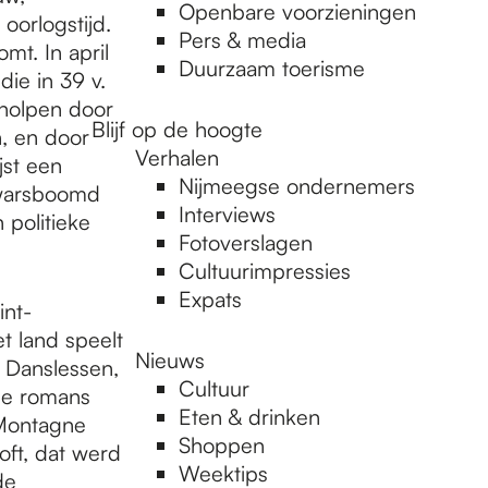
Openbare voorzieningen
oorlogstijd.
Pers & media
mt. In april
Duurzaam toerisme
die in 39 v.
eholpen door
Blijf op de hoogte
n, en door
Verhalen
jst een
Nijmeegse ondernemers
dwarsboomd
Interviews
 politieke
Fotoverslagen
Cultuurimpressies
Expats
int-
t land speelt
Nieuws
n Danslessen,
Cultuur
de romans
Eten & drinken
 Montagne
Shoppen
ft, dat werd
Weektips
de