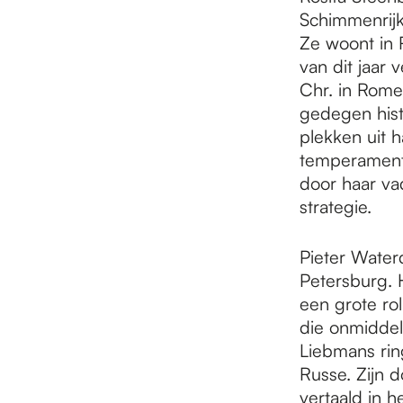
e
Schimmenrijk,
Ze woont in R
p
van dit jaar 
Chr. in Rome
gedegen hist
a
plekken uit h
temperament
door haar vad
g
strategie.
e
Pieter Waterd
Petersburg. 
een grote ro
die onmiddel
Liebmans rin
Russe. Zijn 
vertaald in 