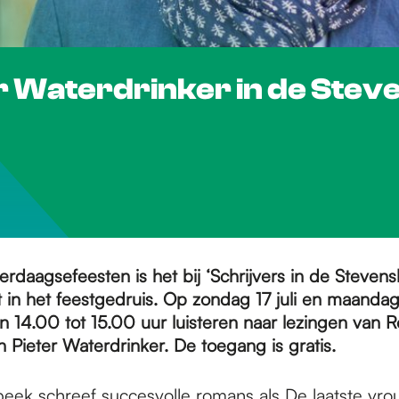
er Waterdrinker in de Ste
erdaagsefeesten is het bij ‘Schrijvers in de Steven
 in het feestgedruis. Op zondag 17 juli en maandag 
n 14.00 tot 15.00 uur luisteren naar lezingen van R
 Pieter Waterdrinker. De toegang is gratis.
beek schreef succesvolle romans als De laatste vro