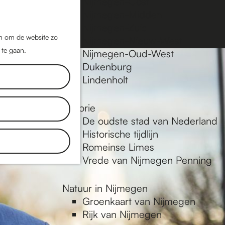
Nijmegen-Oost
Nijmegen-Midden
Z
K
Nijmegen-Zuid
o
a
M
jn om de website zo
Nijmegen-Nieuw-West
e
a
 te gaan.
e
Nijmegen-Oud-West
k
r
Dukenburg
n
e
t
Lindenholt
u
n
Historie
De oudste stad van Nederland
Historische tijdlijn
Romeinse Limes
Vrede van Nijmegen Penning
Natuur in Nijmegen
Groenkaart van Nijmegen
Rijk van Nijmegen