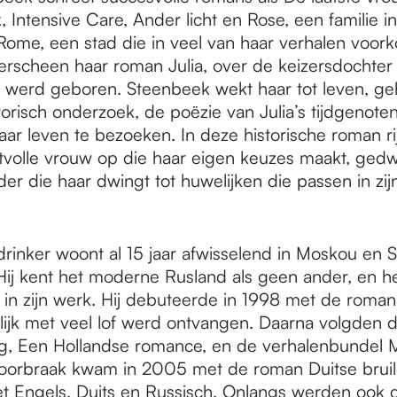
 Intensive Care, Ander licht en Rose, een familie in 
ome, een stad die in veel van haar verhalen voorko
verscheen haar roman Julia, over de keizersdochter 
 werd geboren. Steenbeek wekt haar tot leven, g
orisch onderzoek, de poëzie van Julia’s tijdgenote
aar leven te bezoeken. In deze historische roman ri
volle vrouw op die haar eigen keuzes maakt, ge
er die haar dwingt tot huwelijken die passen in zijn
rinker woont al 15 jaar afwisselend in Moskou en S
Hij kent het moderne Rusland als geen ander, en he
l in zijn werk. Hij debuteerde in 1998 met de roma
lijk met veel lof werd ontvangen. Daarna volgden 
g, Een Hollandse romance, en de verhalenbundel
doorbraak kwam in 2005 met de roman Duitse bruilo
het Engels, Duits en Russisch. Onlangs werden ook 