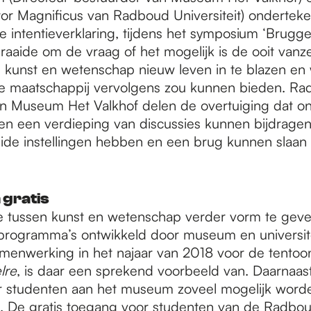
tor Magnificus van Radboud Universiteit) ondertek
 intentieverklaring, tijdens het symposium ‘Brugge
aaide om de vraag of het mogelijk is de ooit vanz
en kunst en wetenschap nieuw leven in te blazen en
e maatschappij vervolgens zou kunnen bieden. R
 en Museum Het Valkhof delen de overtuiging dat o
en een verdieping van discussies kunnen bijdrage
eide instellingen hebben en een brug kunnen slaan
 gratis
e tussen kunst en wetenschap verder vorm te gev
 programma’s ontwikkeld door museum en universite
amenwerking in het najaar van 2018 voor de tentoon
lre
, is daar een sprekend voorbeeld van. Daarnaas
r studenten aan het museum zoveel mogelijk word
. De gratis toegang voor studenten van de Radboud