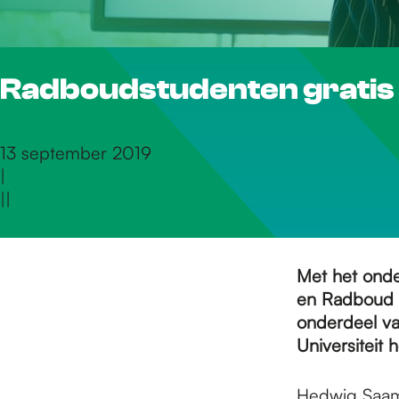
r
Radboudstudenten gratis
d
e
13 september 2019
|
|
|
h
o
Met het onde
en Radboud U
onderdeel v
m
Universiteit
Hedwig Saam