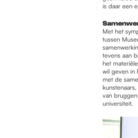
is daar een e
Samenwer
Met het symp
tussen Museu
samenwerking
tevens aan b
het materiël
wil geven in
met de samen
kunstenaars,
van bruggen 
universiteit.