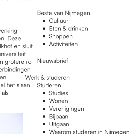
Beste van Nijmegen
Cultuur
Eten & drinken
werking
Shoppen
en. Deze
Activiteiten
hof en sluit
iversiteit
Nieuwsbrief
n grotere rol
verbindingen
sen
Werk & studeren
l het slaan
Studeren
als
Studies
Wonen
Verenigingen
Bijbaan
Uitgaan
Waarom studeren in Nijmegen