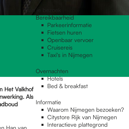
Plan je bezoek
Bereikbaarheid
Parkeerinformatie
Fietsen huren
Openbaar vervoer
Cruisereis
Taxi's in Nijmegen
Overnachten
Hotels
Bed & breakfast
m Het Valkhof
nwerking. Als
Informatie
Radboud
Waarom Nijmegen bezoeken?
Citystore Rijk van Nijmegen
Interactieve plattegrond
en Han van