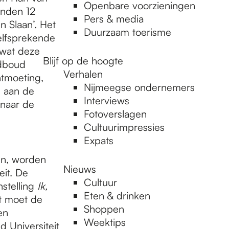
Openbare voorzieningen
enden 12
Pers & media
n Slaan’. Het
Duurzaam toerisme
elfsprekende
 wat deze
Blijf op de hoogte
adboud
Verhalen
ntmoeting,
Nijmeegse ondernemers
n aan de
Interviews
 naar de
Fotoverslagen
Cultuurimpressies
Expats
en, worden
Nieuws
it. De
Cultuur
stelling
Ik,
Eten & drinken
t moet de
Shoppen
en
Weektips
 Universiteit