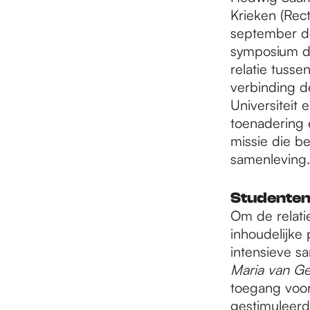
e
Krieken (Rec
september de
p
symposium dr
relatie tuss
verbinding d
a
Universiteit
toenadering 
missie die b
g
samenleving.
e
Studenten
Om de relati
inhoudelijke
intensieve s
Maria van Ge
toegang voo
gestimuleerd