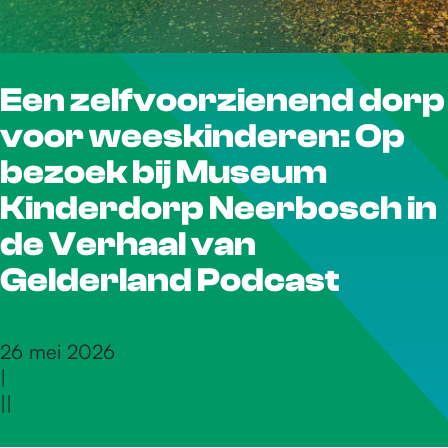
r
Een zelfvoorzienend dorp
d
voor weeskinderen: Op
e
bezoek bij Museum
Kinderdorp Neerbosch in
h
de Verhaal van
Gelderland Podcast
o
26 mei 2026
m
|
|
|