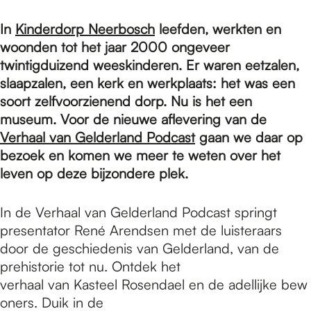
e
In
Kinderdorp Neerbosch
leefden, werkten en
woonden tot het jaar 2000 ongeveer
p
twintigduizend weeskinderen. Er waren eetzalen,
slaapzalen, een kerk en werkplaats: het was een
a
soort zelfvoorzienend dorp. Nu is het een
museum. Voor de nieuwe aflevering van de
Verhaal van Gelderland Podcast
gaan we daar op
g
bezoek en komen we meer te weten over het
leven op deze bijzondere plek.
e
In de Verhaal van Gelderland Podcast springt
presentator René Arendsen met de luisteraars
door de geschiedenis van Gelderland, van de
prehistorie tot nu. Ontdek het
verhaal van Kasteel Rosendael en de adellijke bew
oners. Duik in de