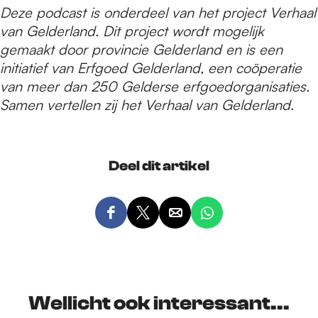
Deze podcast is onderdeel van het project Verhaal
van Gelderland. Dit project wordt mogelijk
gemaakt door provincie Gelderland en is een
initiatief van Erfgoed Gelderland, een coöperatie
van meer dan 250 Gelderse erfgoedorganisaties.
Samen vertellen zij het Verhaal van Gelderland.
Deel dit artikel
D
D
D
D
e
e
e
e
e
e
e
e
l
l
l
l
d
d
d
d
Wellicht ook interessant...
e
e
e
e