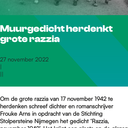
r
Muurgedicht herdenkt
d
grote razzia
e
27 november 2022
|
h
|
|
o
Om de grote razzia van 17 november 1942 te
herdenken schreef dichter en romanschrijver
m
Frouke Arns in opdracht van de Stichting
Stolpersteine Nijmegen het gedicht ‘Razzia,