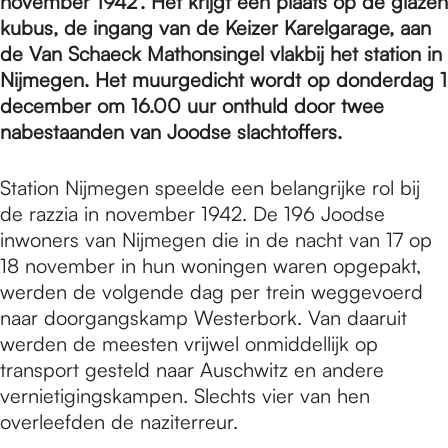
e
november 1942’. Het krijgt een plaats op de glazen
kubus, de ingang van de Keizer Karelgarage, aan
de Van Schaeck Mathonsingel vlakbij het station in
p
Nijmegen. Het muurgedicht wordt op donderdag 1
december om 16.00 uur onthuld door twee
nabestaanden van Joodse slachtoffers.
a
Station Nijmegen speelde een belangrijke rol bij
g
de razzia in november 1942. De 196 Joodse
inwoners van Nijmegen die in de nacht van 17 op
18 november in hun woningen waren opgepakt,
e
werden de volgende dag per trein weggevoerd
naar doorgangskamp Westerbork. Van daaruit
werden de meesten vrijwel onmiddellijk op
transport gesteld naar Auschwitz en andere
vernietigingskampen. Slechts vier van hen
overleefden de naziterreur.