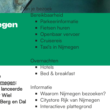
Plan je bezoek
Bereikbaarheid
Parkeerinformatie
megen
Fietsen huren
Openbaar vervoer
Cruisereis
Taxi's in Nijmegen
Overnachten
Hotels
Bed & breakfast
e
ijmegen
:
Informatie
n lanceerde
Waarom Nijmegen bezoeken?
 Wiel
Citystore Rijk van Nijmegen
 Berg en Dal
Interactieve plattegrond