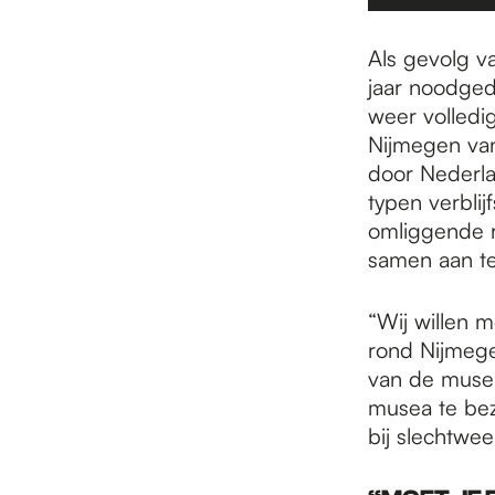
Als gevolg v
jaar noodge
weer volledig
Nijmegen van
door Nederlan
typen verbli
omliggende r
samen aan te
“Wij willen m
rond Nijmege
van de musea
musea te bezo
bij slechtwe