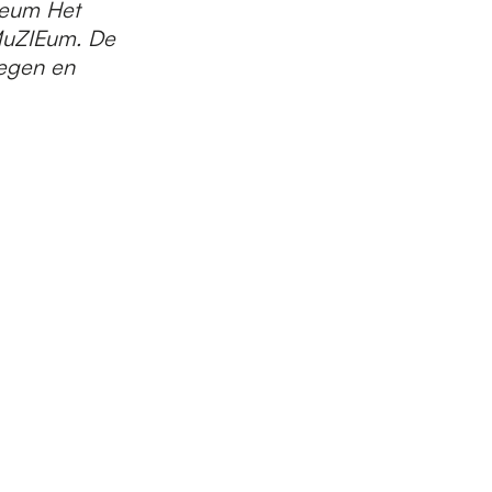
seum Het
 MuZIEum. De
egen en