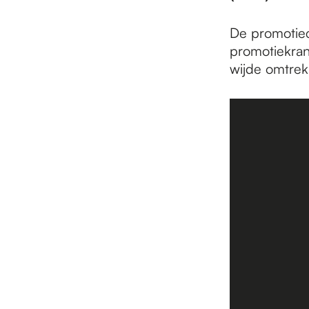
e
De promotiec
p
promotiekrant
wijde omtrek
a
g
e