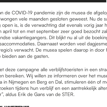
an de COVID-19 pandemie zijn de musea de afgel
dwongen vele maanden gesloten geweest. Nu de s
 open is, is de verwachting dat evenals vorig jaar h
 april tot en met september zeer goed bezocht za
dse vakantiegangers. Dit blijkt nu al uit de boeking
jfsaccommodaties. Daarnaast worden veel dagjesme
egio’s verwacht. De musea spelen daarop in door
 bieden aan de gasten.
et deze campagne alle verblijfstoeristen in een str
n bereiken. Wij willen ze informeren over het mu
 in Nijmegen en Berg en Dal, stimuleren één of 
eken tijdens hun verblijf en een aantrekkelijk alte
er”, aldus Erik de Gans van de STER.