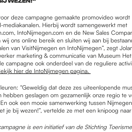
BIJ WEZEN!”
 voor deze campagne gemaakte promovideo wordt 
al-mediakanalen. Hierbij wordt samengewerkt met
n.com, IntoNijmegen.com en de New Sales Compan
 wij ons online bereik en sluiten wij aan bij bestaa
len van VisitNijmegen en IntoNijmegen”, zegt Jola
erker marketing & communicatie van Museum Het 
 de campagne ook onderdeel van de reguliere activi
ekijk hier de IntoNijmegen pagina.
leuren: “Geweldig dat deze zes uiteenlopende mu
 hebben geslagen om gezamenlijk onze regio te ve
 En ook een mooie samenwerking tussen Nijmegen
t je bij wezen!”, vertelde ze met een knipoog naar
pagne is een initiatief van de Stichting Toerisme