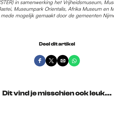
 (STER) in samenwerking het Vrijheidsmuseum, Mu
Bastei, Museumpark Orientalis, Afrika Museum en
 mede mogelijk gemaakt door de gemeenten Nijm
Deel dit artikel
D
D
D
D
e
e
e
e
e
e
e
e
l
l
l
l
d
d
d
d
Dit vind je misschien ook leuk...
e
e
e
e
z
z
z
z
e
e
e
e