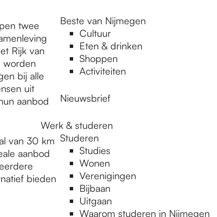
Beste van Nijmegen
open twee
Cultuur
amenleving
Eten & drinken
et Rijk van
Shoppen
l worden
Activiteiten
en bij alle
nsen uit
Nieuwsbrief
 hun aanbod
Werk & studeren
Studeren
aal van 30 km
Studies
seale aanbod
Wonen
meerdere
Verenigingen
rnatief bieden
Bijbaan
Uitgaan
Waarom studeren in Nijmegen