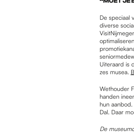
“MOET JE 
De speciaal
diverse soci
VisitNijmege
optimaliseren
promotiekana
seniormedew
Uiteraard is
zes musea.
B
Wethouder F
handen ineen
hun aanbod.
Dal. Daar moe
De museumcam