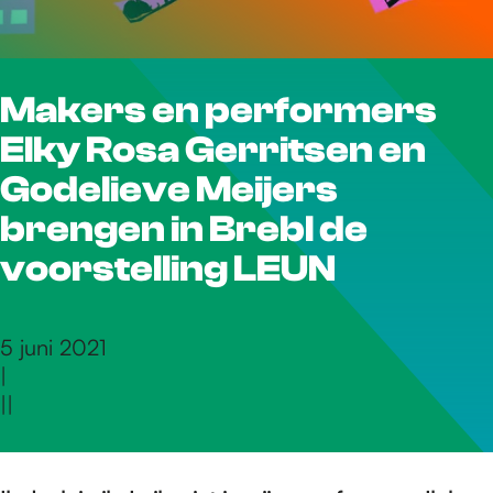
r
Makers en performers
d
Elky Rosa Gerritsen en
e
Godelieve Meijers
brengen in Brebl de
h
voorstelling LEUN
o
5 juni 2021
|
|
|
m