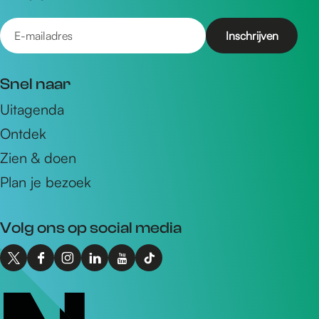
E
-
m
Snel naar
a
Uitagenda
i
Ontdek
l
a
Zien & doen
d
Plan je bezoek
r
e
Volg ons op social media
s
X
F
I
L
Y
T
I
a
n
i
o
i
n
c
s
n
u
k