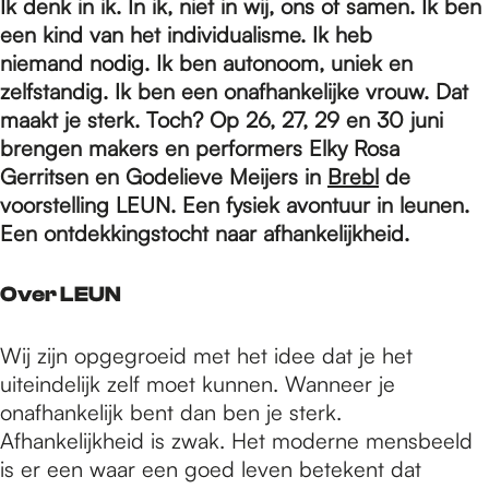
e
Ik denk in ik. In ik, niet in wij, ons of samen. Ik ben
een kind van het individualisme. Ik heb
niemand nodig. Ik ben autonoom, uniek en
p
zelfstandig. Ik ben een onafhankelijke vrouw. Dat
maakt je sterk. Toch? Op 26, 27, 29 en 30 juni
brengen makers en performers Elky Rosa
a
Gerritsen en Godelieve Meijers in
Brebl
de
voorstelling LEUN. Een fysiek avontuur in leunen.
g
Een ontdekkingstocht naar afhankelijkheid.
Over LEUN
e
Wij zijn opgegroeid met het idee dat je het
uiteindelijk zelf moet kunnen. Wanneer je
onafhankelijk bent dan ben je sterk.
Afhankelijkheid is zwak. Het moderne mensbeeld
is er een waar een goed leven betekent dat