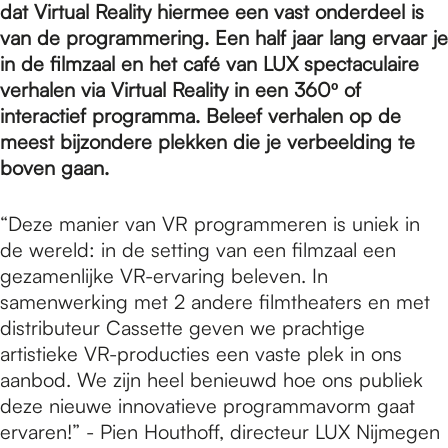
e
dat Virtual Reality hiermee een vast onderdeel is
van de programmering. Een half jaar lang ervaar je
in de filmzaal en het café van LUX spectaculaire
p
verhalen via Virtual Reality in een 360º of
interactief programma. Beleef verhalen op de
a
meest bijzondere plekken die je verbeelding te
boven gaan.
g
“Deze manier van VR programmeren is uniek in
de wereld: in de setting van een filmzaal een
gezamenlijke VR-ervaring beleven. In
e
samenwerking met 2 andere filmtheaters en met
distributeur Cassette geven we prachtige
artistieke VR-producties een vaste plek in ons
aanbod. We zijn heel benieuwd hoe ons publiek
deze nieuwe innovatieve programmavorm gaat
ervaren!” - Pien Houthoff, directeur LUX Nijmegen