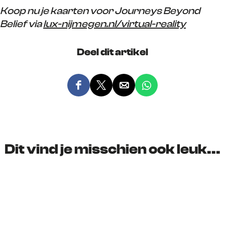
Koop nu je kaarten voor Journeys Beyond
Belief via
lux-nijmegen.nl/virtual-reality
Deel dit artikel
D
D
D
D
e
e
e
e
e
e
e
e
l
l
l
l
d
d
d
d
Dit vind je misschien ook leuk...
e
e
e
e
z
z
z
z
e
e
e
e
p
p
p
p
a
a
a
a
g
g
g
g