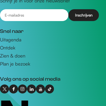
Schrijf je in voor onze nieuwsbrief
E
-
m
Snel naar
a
Uitagenda
i
Ontdek
l
a
Zien & doen
d
Plan je bezoek
r
e
Volg ons op social media
s
X
F
I
L
Y
T
I
a
n
i
o
i
n
c
s
n
u
k