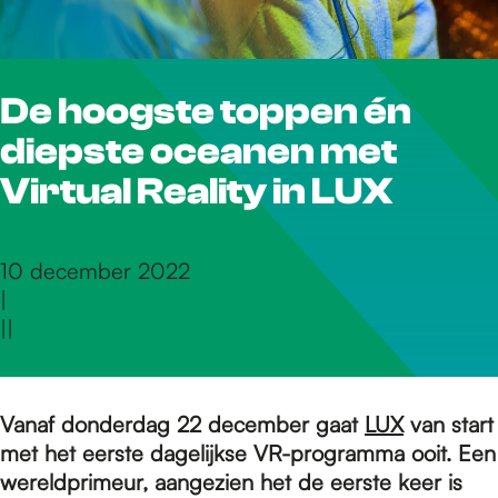
r
De hoogste toppen én
d
diepste oceanen met
e
Virtual Reality in LUX
h
10 december 2022
|
|
|
o
m
Vanaf donderdag 22 december gaat
LUX
van start
met het eerste dagelijkse VR-programma ooit. Een
wereldprimeur, aangezien het de eerste keer is