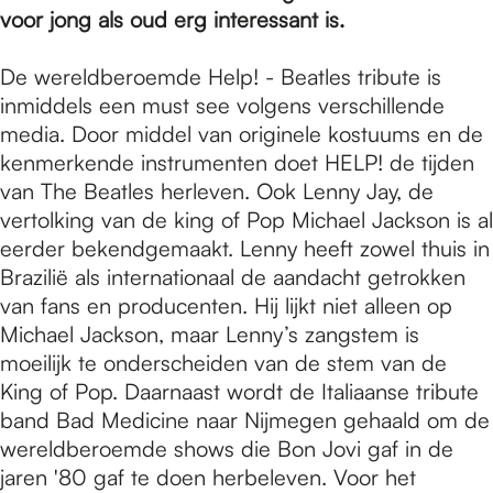
e
voor jong als oud erg interessant is.
p
De wereldberoemde Help! - Beatles tribute is
inmiddels een must see volgens verschillende
media. Door middel van originele kostuums en de
a
kenmerkende instrumenten doet HELP! de tijden
van The Beatles herleven. Ook Lenny Jay, de
vertolking van de king of Pop Michael Jackson is al
g
eerder bekendgemaakt. Lenny heeft zowel thuis in
Brazilië als internationaal de aandacht getrokken
van fans en producenten. Hij lijkt niet alleen op
e
Michael Jackson, maar Lenny’s zangstem is
moeilijk te onderscheiden van de stem van de
King of Pop. Daarnaast wordt de Italiaanse tribute
band Bad Medicine naar Nijmegen gehaald om de
wereldberoemde shows die Bon Jovi gaf in de
jaren '80 gaf te doen herbeleven. Voor het