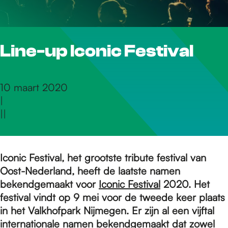
r
Line-up Iconic Festival
d
e
10 maart 2020
|
|
|
h
o
Iconic Festival, het grootste tribute festival van
Oost-Nederland, heeft de laatste namen
bekendgemaakt voor
Iconic Festival
2020. Het
m
festival vindt op 9 mei voor de tweede keer plaats
in het Valkhofpark Nijmegen. Er zijn al een vijftal
internationale namen bekendgemaakt dat zowel