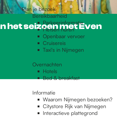
Plan je bezoek
Bereikbaarheid
Parkeerinformatie
n het seizoen met Even
Fietsen huren
Openbaar vervoer
Cruisereis
Taxi's in Nijmegen
Overnachten
Hotels
Bed & breakfast
Informatie
Waarom Nijmegen bezoeken?
Citystore Rijk van Nijmegen
Interactieve plattegrond