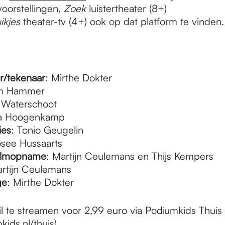
voorstellingen,
Zoek
luistertheater (8+)
ikjes
theater-tv (4+) ook op dat platform te vinden
r/tekenaar
: Mirthe Dokter
im Hammer
n Waterschoot
na Hoogenkamp
ies
: Tonio Geugelin
osee Hussaarts
filmopname
: Martijn Ceulemans en Thijs Kempers
artijn Ceulemans
ge
: Mirthe Dokter
il te streamen voor 2,99 euro via Podiumkids Thuis
ids.nl/thuis
)