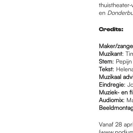
thuistheater-
en
Donderbu
Credits:
Maker/zange
Muzikant
: T
Stem
: Pepij
Tekst
: Hele
Muzikaal adv
Eindregie
: J
Muziek- en 
Audiomix
: M
Beeldmonta
Vanaf 28 apr
(
www.podiumk