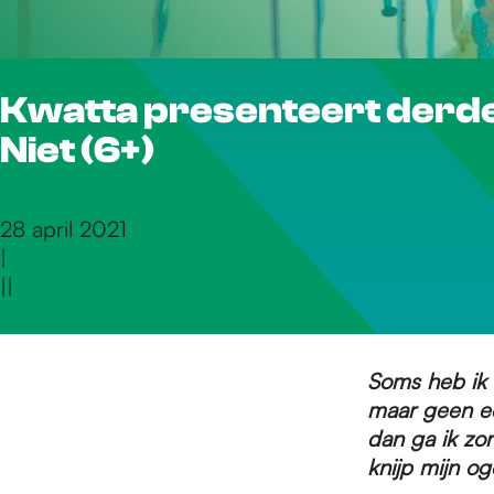
r
Kwatta presenteert derde
d
Niet (6+)
e
28 april 2021
|
h
|
|
o
Soms heb ik
maar
geen ee
m
dan ga ik zo
knijp
mijn oge