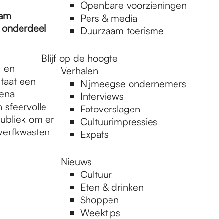
Openbare voorzieningen
wam
Pers & media
k onderdeel
Duurzaam toerisme
Blijf op de hoogte
n en
Verhalen
staat een
Nijmeegse ondernemers
lena
Interviews
 sfeervolle
Fotoverslagen
publiek om er
Cultuurimpressies
 verfkwasten
Expats
Nieuws
Cultuur
Eten & drinken
Shoppen
Weektips