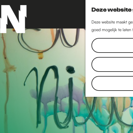
Deze website 
Deze website maakt geb
goed mogelijk te laten
G
a
n
a
a