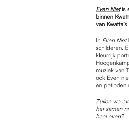
e
Even Niet
is 
binnen Kwatta
p
van Kwatta’s
a
In
Even Niet
l
schilderen. E
kleurrijk por
g
Hoogenkamp 
muziek van 
ook Even niet
e
en potloden m
Zullen we ev
het
samen ni
heel
even?