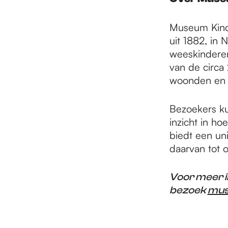
Museum Kind
uit 1882, in
weeskinderen
van de circa
woonden en t
Bezoekers ku
inzicht in h
biedt een un
daarvan tot 
Voor meer i
bezoek
mus