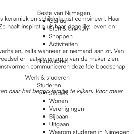
Beste van Nijmegen
ls keramiek en schilderkunst combineert. Haar
Cultuur
 haalt inspiratie uit haar dagelijks leven en
Eten & drinken
Shoppen
Activiteiten
 verhalen, zelfs wanneer er niemand aan zit. Van
oedsel en laat de energie van de maker zien,
Nieuwsbrief
ide kunstvormen communiceren dezelfde boodschap
Werk & studeren
Studeren
n naar het begrip familie te kijken. Voor meer
Studies
Wonen
Verenigingen
Bijbaan
Uitgaan
Waarom studeren in Nijmegen