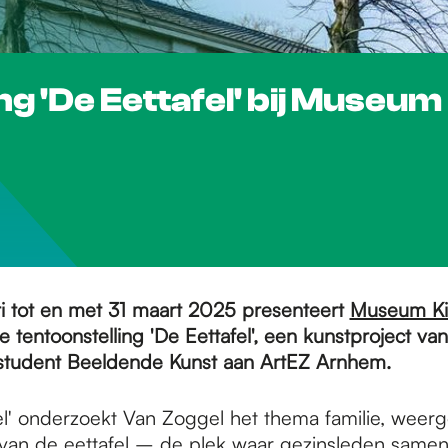
ing 'De Eettafel' bij Muse
ri tot en met 31 maart 2025 presenteert
Museum Ki
 tentoonstelling 'De Eettafel', een kunstproject van
student Beeldende Kunst aan ArtEZ Arnhem.
fel' onderzoekt Van Zoggel het thema familie, wee
van de eettafel – de plek waar gezinsleden same