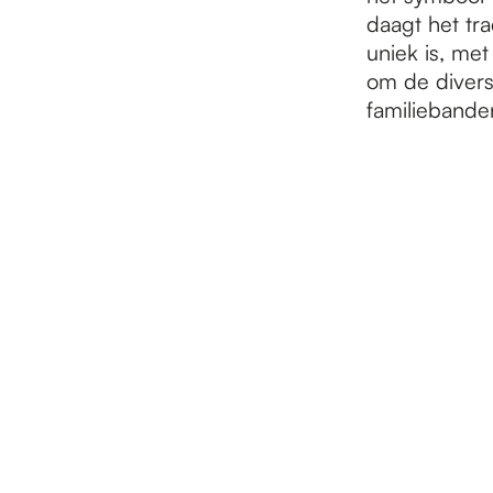
e
daagt het tra
uniek is, me
p
om de divers
familiebande
a
g
e