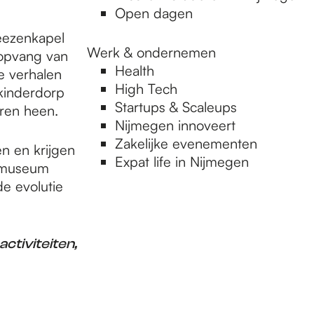
Open dagen
eezenkapel
Werk & ondernemen
 opvang van
Health
e verhalen
High Tech
kinderdorp
Startups & Scaleups
ren heen.
Nijmegen innoveert
Zakelijke evenementen
n en krijgen
Expat life in Nijmegen
t museum
e evolutie
ctiviteiten,