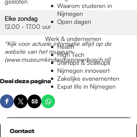
gesloten
Waarom studeren in
Nijmegen
Elke zondag
Open dagen
12.00 - 17.00 uur
Werk & ondernemen
*Kijk voor actuele informatie altijd op de
Health
website van het museum
High Tech
(www.museumkinderdorpneerbosch.nl)
Startups & Scaleups
Nijmegen innoveert
Zakelijke evenementen
Deel deze pagina
Expat life in Nijmegen
D
D
D
D
e
e
e
e
e
e
e
e
l
l
l
l
Contact
d
d
d
d