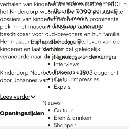
e
Interactieve plattegrond
verhalen van kinderen die tussen 1863 en 2001 in
Openbare voorzieningen
het Kinderdorp woonden. De 7.000 persoonlijke
Pers & media
dossiers van kinderen hebben een prominente
p
Duurzaam toerisme
plek in het museum en zijn op aanvraag
beschikbaar voor oud-bewoners en hun familie.
a
Het museum schetst het dagelijks leven van de
Blijf op de hoogte
kinderen en laat zien hoe dat geleidelijk
Verhalen
veranderde naar de jeugdzorg van vandaag.
Nijmeegse ondernemers
g
Interviews
Fotoverslagen
Kinderdorp Neerbosch werd in 1863 opgericht
Cultuurimpressies
door Johannes van ’t Lin…
e
Expats
Lees verder
Nieuws
Cultuur
Openingstijden
Eten & drinken
Shoppen