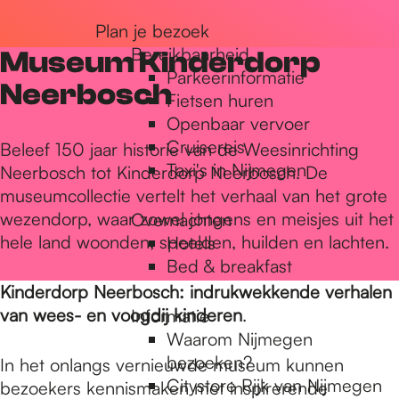
r
Plan je bezoek
Bereikbaarheid
Museum Kinderdorp
Parkeerinformatie
d
Neerbosch
Fietsen huren
Openbaar vervoer
Cruisereis
e
Beleef 150 jaar historie van de Weesinrichting
Taxi's in Nijmegen
Neerbosch tot Kinderdorp Neerbosch. De
museumcollectie vertelt het verhaal van het grote
h
wezendorp, waar zowel jongens en meisjes uit het
Overnachten
hele land woonden, speelden, huilden en lachten.
Hotels
Bed & breakfast
o
Kinderdorp Neerbosch: indrukwekkende verhalen
van wees- en voogdij kinderen
.
Informatie
m
Waarom Nijmegen
bezoeken?
In het onlangs vernieuwde museum kunnen
Citystore Rijk van Nijmegen
bezoekers kennismaken met inspirerende