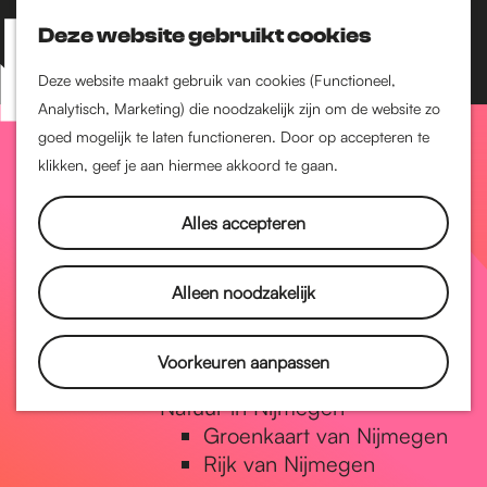
Nijmegen-Zuid
Nijmegen-Nieuw-West
Deze website gebruikt cookies
Z
K
Nijmegen-Oud-West
o
a
M
Deze website maakt gebruik van cookies (Functioneel,
Dukenburg
e
a
Analytisch, Marketing) die noodzakelijk zijn om de website zo
e
Lindenholt
G
k
r
goed mogelijk te laten functioneren. Door op accepteren te
n
e
t
klikken, geef je aan hiermee akkoord te gaan.
Historie
u
n
De oudste stad van
a
Alles accepteren
Nederland
Historische tijdlijn
n
Romeinse Limes
Alleen noodzakelijk
Vrede van Nijmegen
Penning
a
Voorkeuren aanpassen
Natuur in Nijmegen
Groenkaart van Nijmegen
a
Rijk van Nijmegen