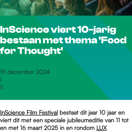
r
InScience viert 10-jarig
d
bestaan met thema 'Food
e
for Thought'
h
15 december 2024
|
|
|
o
m
InScience Film Festival
bestaat dit jaar 10 jaar en
viert dit met een speciale jubileumeditie van 11 tot
en met 16 maart 2025 in en rondom
LUX