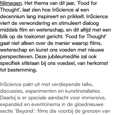
e
Nijmegen
. Het thema van dit jaar, ‘Food for
Thought’, laat zien hoe InScience al een
decennium lang inspireert en prikkelt. InScience
p
viert de verwondering en stimuleert dialoog
middels film en wetenschap, en dit altijd met een
a
blik op de toekomst gericht. ‘Food for Thought’
gaat niet alleen over de manier waarop films,
wetenschap en kunst ons voeden met nieuwe
g
perspectieven. Deze jubileumeditie zal ook
specifiek stilstaan bij ons voedsel, van herkomst
tot bestemming.
e
InScience pakt uit met verdiepende talks,
discussies, experimenten en kunstinstallaties.
Daarbij is er speciale aandacht voor immersive,
expanded en eventcinema in de gloednieuwe
sectie ‘Beyond’: films die voorbij de grenzen van