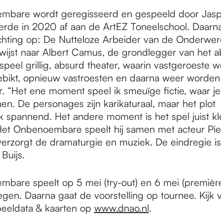
mbare wordt geregisseerd en gespeeld door Jasp
deerde in 2020 af aan de ArtEZ Toneelschool. Daarna 
tichting op: De Nutteloze Arbeider van de Onderwe
ijst naar Albert Camus, de grondlegger van het a
n speel grillig, absurd theater, waarin vastgeroeste
bikt, opnieuw vastroesten en daarna weer worden 
r. “Het ene moment speel ik smeuïge fictie, waar je
en. De personages zijn karikaturaal, maar het plot
jk spannend. Het andere moment is het spel juist kl
 Het Onbenoembare speelt hij samen met acteur Piet
erzorgt de dramaturgie en muziek. De eindregie i
Buijs.
bare speelt op 5 mei (try-out) en 6 mei (première
egen. Daarna gaat de voorstelling op tournee. Kijk
speeldata & kaarten op
www.dnao.nl
.