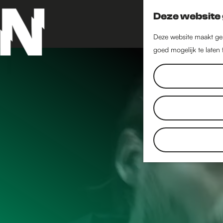
Deze website 
Deze website maakt geb
goed mogelijk te laten
G
a
n
a
a