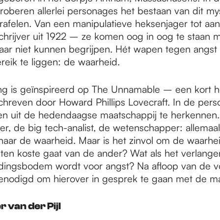
proberen allerlei personages het bestaan van dit my
rafelen. Van een manipulatieve heksenjager tot aa
chrijver uit 1922 – ze komen oog in oog te staan me
aar niet kunnen begrijpen. Hét wapen tegen angst l
reik te liggen: de waarheid.
ing is geïnspireerd op The Unnamable – een kort h
chreven door Howard Phillips Lovecraft. In de pers
sen uit de hedendaagse maatschappij te herkennen
r, de big tech-analist, de wetenschapper: allemaa
 naar de waarheid. Maar is het zinvol om de waarhei
t ten koste gaat van de ander? Wat als het verlange
edingsbodem wordt voor angst? Na afloop van de vo
genodigd om hierover in gesprek te gaan met de m
 van der Pijl