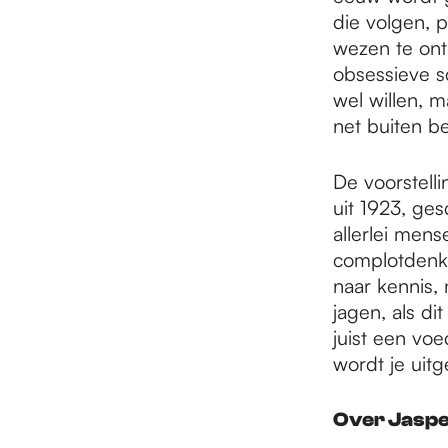
die volgen, 
wezen te ont
obsessieve s
wel willen, m
net buiten be
De voorstell
uit 1923, ges
allerlei men
complotdenke
naar kennis,
jagen, als di
juist een vo
wordt je uit
Over Jasper