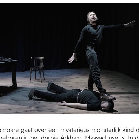
bare gaat over een mysterieus monsterlijk kind da
eboren in het dorpje Arkham, Massachusetts. In 