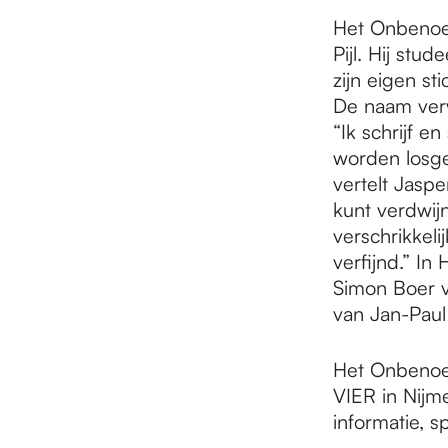
Het Onbenoe
Pijl. Hij stu
zijn eigen s
De naam verw
“Ik schrijf e
worden losge
vertelt Jaspe
kunt verdwijn
verschrikkeli
verfijnd.” In
Simon Boer v
van Jan-Paul 
Het Onbenoem
VIER in Nijm
informatie, 