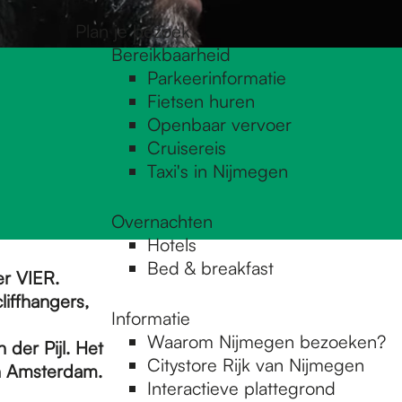
Plan je bezoek
Bereikbaarheid
Parkeerinformatie
Fietsen huren
Openbaar vervoer
Cruisereis
Taxi's in Nijmegen
Overnachten
Hotels
Bed & breakfast
r VIER.
liffhangers,
Informatie
Waarom Nijmegen bezoeken?
 der Pijl. Het
Citystore Rijk van Nijmegen
n Amsterdam.
Interactieve plattegrond