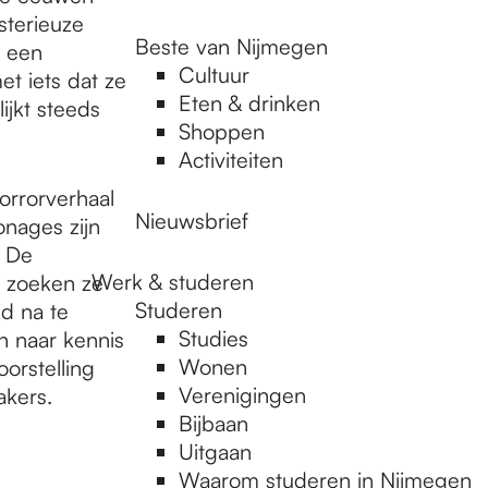
sterieuze
Beste van Nijmegen
n een
Cultuur
t iets dat ze
Eten & drinken
ijkt steeds
Shoppen
Activiteiten
orrorverhaal
Nieuwsbrief
onages zijn
. De
Werk & studeren
l zoeken ze
Studeren
d na te
Studies
n naar kennis
Wonen
orstelling
Verenigingen
akers.
Bijbaan
Uitgaan
Waarom studeren in Nijmegen