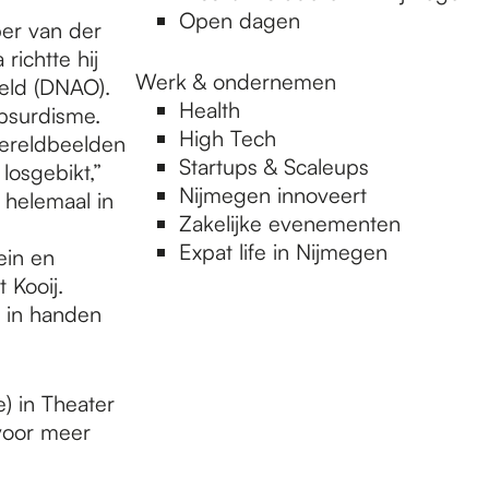
Open dagen
er van der
richtte hij
Werk & ondernemen
reld (DNAO).
Health
bsurdisme.
High Tech
 wereldbeelden
Startups & Scaleups
losgebikt,”
Nijmegen innoveert
 helemaal in
Zakelijke evenementen
Expat life in Nijmegen
ein en
 Kooij.
s in handen
) in Theater
 voor meer