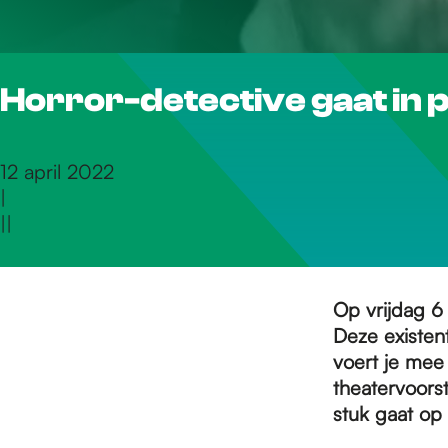
r
Horror-detective gaat in 
d
e
12 april 2022
|
|
|
h
o
Op vrijdag 6
Deze existent
voert je mee
m
theatervoorst
stuk gaat o