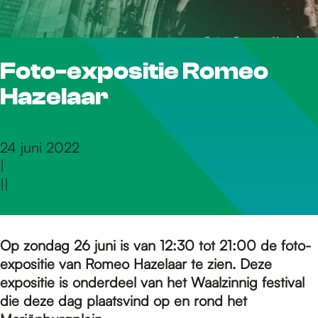
r
Foto-expositie Romeo
d
Hazelaar
e
24 juni 2022
|
h
|
|
o
Op zondag 26 juni is van 12:30 tot 21:00 de foto-
expositie van Romeo Hazelaar te zien. Deze
m
expositie is onderdeel van het Waalzinnig festival
die deze dag plaatsvind op en rond het