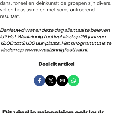
dans, toneel en kleinkunst; de groepen zijn divers,
vol enthousiasme en met soms ontroerend
resultaat.
Benieuwd wat er deze dag allemaal te beleven
is? Het Waalzinnig festival vind op 26 juni van
12.00 tot 21.00 uur plaats. Het programma is te
vinden op
www.waalzinnigfestival.nl.
Deel dit artikel
D
D
D
D
e
e
e
e
e
e
e
e
l
l
l
l
d
d
d
d
Dit vind je misschien ook leuk...