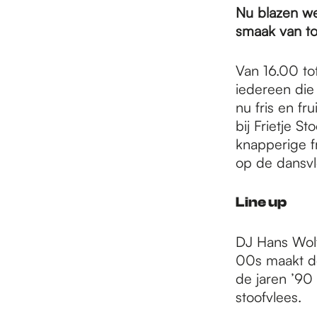
e
Nu blazen we
smaak van t
p
Van 16.00 to
iedereen die 
a
nu fris en fr
bij Frietje S
knapperige f
g
op de dansvl
e
Line up
DJ Hans Wolt
00s maakt de
de jaren ’90 
stoofvlees.