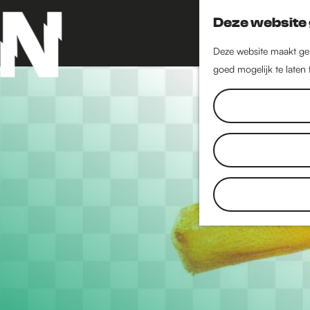
Deze website 
Deze website maakt geb
goed mogelijk te laten
G
a
n
a
a