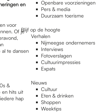
Openbare voorzieningen
neringen en
Pers & media
Duurzaam toerisme
en voor
Blijf op de hoogte
innen. Of je
Verhalen
teravond,
Nijmeegse ondernemers
an
Interviews
 al te dansen
Fotoverslagen
Cultuurimpressies
Expats
Nieuws
90s &
Cultuur
en hits uit
Eten & drinken
 iedere hap
Shoppen
Weektips