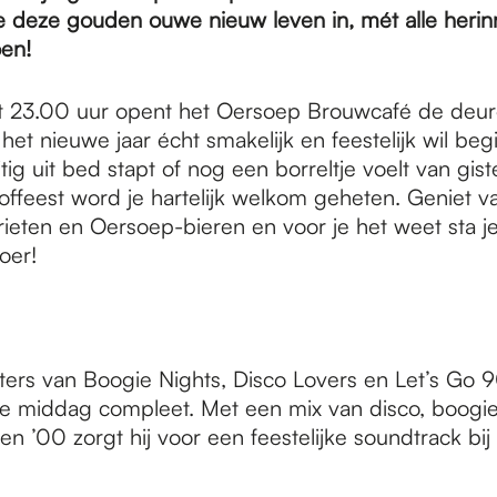
 deze gouden ouwe nieuw leven in, mét alle herin
oen!
t 23.00 uur opent het Oersoep Brouwcafé de deur
het nieuwe jaar écht smakelijk en feestelijk wil beg
uitig uit bed stapt of nog een borreltje voelt van gis
tooffeest word je hartelijk welkom geheten. Geniet v
rieten en Oersoep-bieren en voor je het weet sta je
oer!
ers van Boogie Nights, Disco Lovers en Let’s Go 
 middag compleet. Met een mix van disco, boogie 
en ’00 zorgt hij voor een feestelijke soundtrack bij