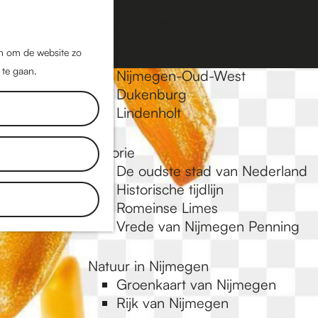
Nijmegen-Oost
Nijmegen-Midden
Z
K
Nijmegen-Zuid
o
a
M
jn om de website zo
Nijmegen-Nieuw-West
e
a
 te gaan.
e
Nijmegen-Oud-West
k
r
Dukenburg
n
e
t
Lindenholt
u
n
Historie
De oudste stad van Nederland
Historische tijdlijn
Romeinse Limes
Vrede van Nijmegen Penning
Natuur in Nijmegen
Groenkaart van Nijmegen
Rijk van Nijmegen