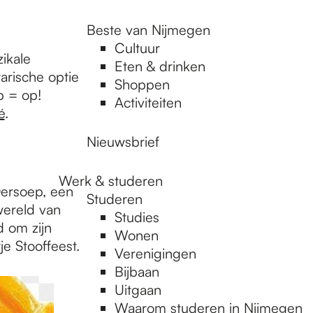
Beste van Nijmegen
Cultuur
ikale
Eten & drinken
arische optie
Shoppen
p = op!
Activiteiten
é
.
Nieuwsbrief
Werk & studeren
Oersoep, een
Studeren
wereld van
Studies
 om zijn
Wonen
je Stooffeest.
Verenigingen
Bijbaan
Uitgaan
Waarom studeren in Nijmegen