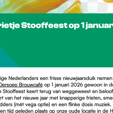
rietje Stooffeest op 1 januar
ige Nederlanders een frisse nieuwjaarsduik nemen
Oersoep Brouwcafé
op 1 januari 2026 gewoon in 
tje Stooffeest keert terug van weggeweest en beloo
art van het nieuwe jaar met knapperige frieten, sme
dders (mét vega optie) en een flinke dosis muziek. 
en tijd geleden plaats op onze oude locatie in de H