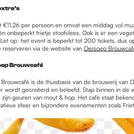
extra’s
 €11,26 per persoon en omvat een middag vol muz
én onbeperkt frietje stoofvlees. Ook is er een veget
Let op: het event is beperkt tot 200 tickets, dus o
te reserveren via de website van
Oersoep Brouwcaf
oep Brouwcafé
Brouwcafé is de thuisbasis van de brouwerij van 
er wordt gecreëerd en beleefd. Stap binnen in de 
zijn geuren van mout & hop. Het café staat bekend
eatieve sfeer en bijzondere evenementen zoals Friet