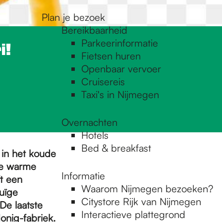
Plan je bezoek
Bereikbaarheid
Parkeerinformatie
i!
Fietsen huren
Openbaar vervoer
Cruisereis
Taxi's in Nijmegen
Overnachten
Hotels
Bed & breakfast
 in het koude
de warme
Informatie
ft een
Waarom Nijmegen bezoeken?
uïge
Citystore Rijk van Nijmegen
De laatste
Interactieve plattegrond
onig-fabriek.