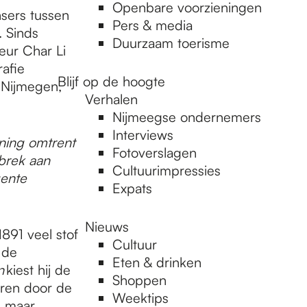
Openbare voorzieningen
sers tussen
Pers & media
. Sinds
Duurzaam toerisme
eur Char Li
afie
Blijf op de hoogte
 Nijmegen,
Verhalen
.
Nijmeegse ondernemers
Interviews
ning omtrent
Fotoverslagen
ebrek aan
Cultuurimpressies
gente
Expats
Nieuws
891 veel stof
Cultuur
 de
Eten & drinken
n
kiest hij de
Shoppen
eren door de
Weektips
g maar