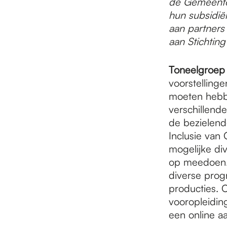
de Gemeente
hun subsidië
aan partner
aan Stichting
Toneelgroep
voorstelling
moeten hebbe
verschillend
de bezielende
Inclusie van 
mogelijke div
op meedoen. 
diverse prog
producties. 
vooropleidin
een online a