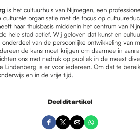
rg
is het cultuurhuis van Nijmegen, een professione
 culturele organisatie met de focus op cultuureduc
eeft haar thuisbasis middenin het centrum van Ni
 de hele stad actief. Wij geloven dat kunst en cultu
k onderdeel van de persoonlijke ontwikkeling van m
edereen de kans moet krijgen om daarmee in aanra
chten ons met nadruk op publiek in de meest dive
e Lindenberg is er voor iedereen. Om dat te bereike
onderwijs en in de vrije tijd.
Deel dit artikel
D
D
D
D
e
e
e
e