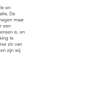
le en
atie. De
jmegen maar
ur een
ensen is, en
king te
rse zin van
n zijn wij