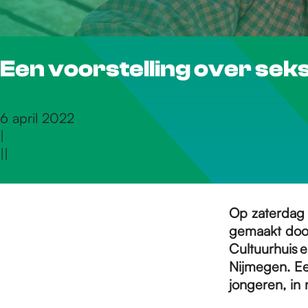
r
Een voorstelling over seks
d
e
6 april 2022
|
|
|
h
o
Op zaterdag 
gemaakt doo
Cultuurhuis 
m
Nijmegen. Ee
jongeren, in