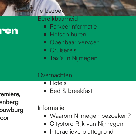
Plan je bezoek
Bereikbaarheid
Parkeerinformatie
eren
Fietsen huren
Openbaar vervoer
Cruisereis
Taxi's in Nijmegen
Overnachten
Hotels
Bed & breakfast
remière,
denberg
Informatie
chouwburg
Waarom Nijmegen bezoeken?
voor
Citystore Rijk van Nijmegen
Interactieve plattegrond