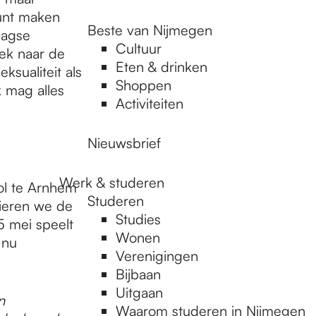
punt maken
Beste van Nijmegen
aagse
Cultuur
ek naar de
Eten & drinken
ksualiteit als
Shoppen
 mag alles
Activiteiten
Nieuwsbrief
Werk & studeren
ol te Arnhem
Studeren
vieren we de
Studies
 mei speelt
Wonen
 nu
Verenigingen
Bijbaan
Uitgaan
n
Waarom studeren in Nijmegen