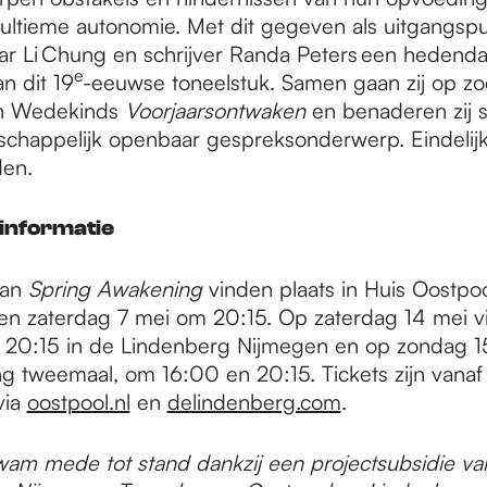
 ultieme autonomie. Met dit gegeven als uitgangs
ar Li Chung en schrijver Randa Peters een hedend
e
n dit 19
-eeuwse toneelstuk. Samen gaan zij op zo
van Wedekinds
Voorjaarsontwaken
en benaderen zij se
happelijk openbaar gespreksonderwerp. Eindelijk
den.
informatie
van
Spring Awakening
vinden plaats in Huis Oostpo
 en zaterdag 7 mei om 20:15. Op zaterdag 14 mei 
20:15 in de Lindenberg Nijmegen en op zondag 15
ing tweemaal, om 16:00 en 20:15. Tickets zijn vanaf
via
oostpool.nl
en
delindenberg.com
.
kwam mede tot stand dankzij een projectsubsidie va