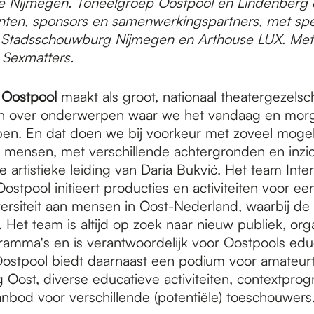
 Nijmegen. Toneelgroep Oostpool en Lindenberg 
nten, sponsors en samenwerkingspartners, met spe
s Stadsschouwburg Nijmegen en Arthouse LUX. Met
 Sexmatters.
 Oostpool
maakt als groot, nationaal theatergezels
en over onderwerpen waar we het vandaag en mor
n. En dat doen we bij voorkeur met zoveel mogel
e mensen, met verschillende achtergronden en inzi
 artistieke leiding van Daria Bukvić. Het team Inter
Oostpool initieert producties en activiteiten voor ee
ersiteit aan mensen in Oost-Nederland, waarbij de 
Het team is altijd op zoek naar nieuw publiek, org
ramma's en is verantwoordelijk voor Oostpools edu
Oostpool biedt daarnaast een podium voor amateurt
g Oost, diverse educatieve activiteiten, contextpro
anbod voor verschillende (potentiële) toeschouwers