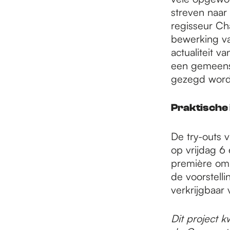
streven naar
regisseur Ch
bewerking va
actualiteit 
een gemeensc
gezegd wor
Praktische 
De try-outs 
op vrijdag 6
première om 
de voorstell
verkrijgbaar 
Dit project 