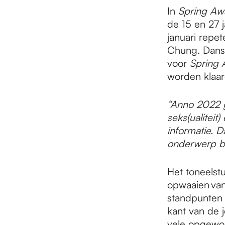
e
In
Spring Aw
de 15 en 27 
p
januari repe
Chung. Danse
voor
Spring 
a
worden klaar
“Anno 2022 g
g
seks(ualiteit
informatie. 
e
onderwerp b
Het toneelst
opwaaien van
standpunten 
kant van de j
vele opgewor