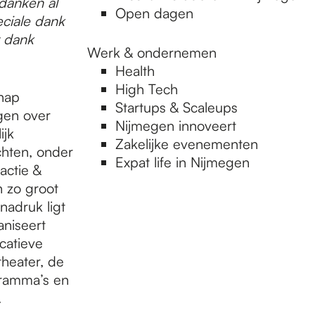
danken al
Open dagen
ciale dank
 dank
Werk & ondernemen
Health
High Tech
chap
Startups & Scaleups
gen over
Nijmegen innoveert
ijk
Zakelijke evenementen
chten, onder
Expat life in Nijmegen
actie &
n zo groot
nadruk ligt
aniseert
catieve
heater, de
gramma’s en
.