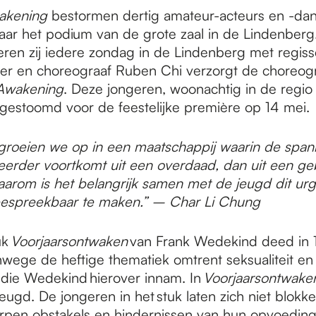
akening
bestormen dertig amateur-acteurs en -dan
jaar het podium van de grote zaal in de Lindenberg
teren zij iedere zondag in de Lindenberg met regiss
r en choreograaf Ruben Chi verzorgt de choreogr
Awakening
. Deze jongeren, woonachtig in de regio
gestoomd voor de feestelijke première op 14 mei
roeien we op in een maatschappij waarin de span
) eerder voortkomt uit een overdaad, dan uit een g
Daarom is het belangrijk samen met de jeugd dit ur
espreekbaar te maken.” – Char Li Chung
uk
Voorjaarsontwaken
van Frank Wedekind deed in 1
wege de heftige thematiek omtrent seksualiteit en
die Wedekind hierover innam. In
Voorjaarsontwake
eugd. De jongeren in het stuk laten zich niet blokk
pen obstakels en hindernissen van hun opvoedin