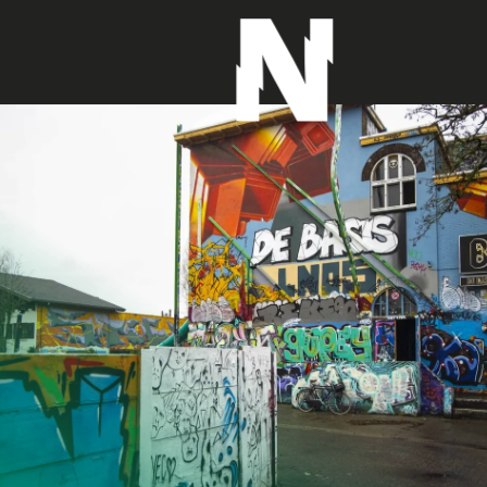
G
a
n
a
a