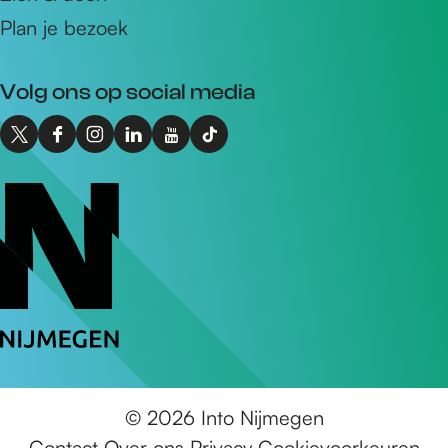
d
Plan je bezoek
r
e
Volg ons op social media
s
X
F
I
L
Y
T
I
a
n
i
o
i
n
c
s
n
u
k
t
e
t
k
T
T
o
b
a
e
u
o
N
o
g
d
b
k
i
o
r
I
e
I
j
k
a
n
I
n
m
I
m
I
n
t
e
n
I
n
t
o
g
t
n
t
o
N
© 2026 Into Nijmegen
e
o
t
o
N
i
Contact
Over ons
Privacy
Cookievoorkeuren