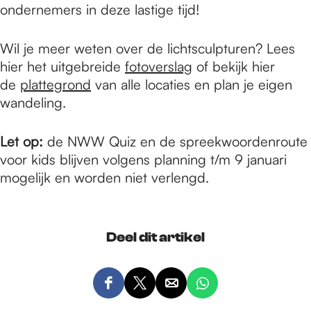
ondernemers in deze lastige tijd!
Wil je meer weten over de lichtsculpturen? Lees
hier het uitgebreide
fotoverslag
of bekijk hier
de
plattegrond
van alle locaties en plan je eigen
wandeling.
Let op:
de NWW Quiz en de spreekwoordenroute
voor kids blijven volgens planning t/m 9 januari
mogelijk en worden niet verlengd.
Deel dit artikel
D
D
D
D
e
e
e
e