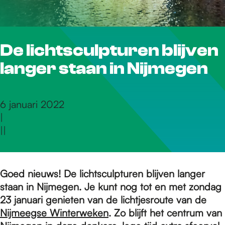
r
De lichtsculpturen blijven
d
langer staan in Nijmegen
e
6 januari 2022
|
h
|
|
o
Goed nieuws! De lichtsculpturen blijven langer
staan in Nijmegen. Je kunt nog tot en met zondag
m
23 januari genieten van de lichtjesroute van de
Nijmeegse Winterweken
. Zo blijft het centrum van