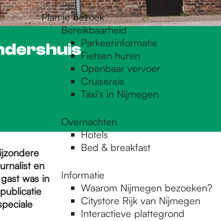
Plan je bezoek
Bereikbaarheid
Parkeerinformatie
endershuis
Fietsen huren
Openbaar vervoer
Cruisereis
Taxi's in Nijmegen
Overnachten
Hotels
Bed & breakfast
ijzondere
rnalist en
Informatie
 gast was in
Waarom Nijmegen bezoeken?
ublicatie
Citystore Rijk van Nijmegen
speciale
Interactieve plattegrond