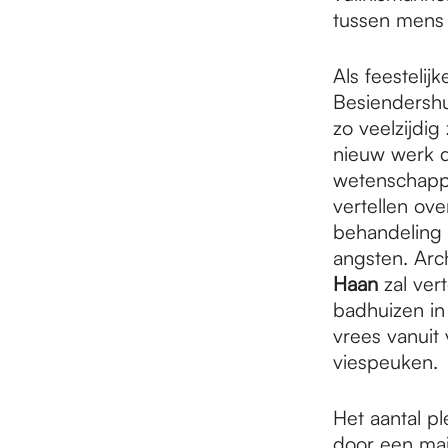
tussen mens e
Als feestelij
Besiendershu
zo veelzijdig
nieuw werk d
wetenschappe
vertellen ov
behandeling 
angsten. Arc
Haan
zal ver
badhuizen in
vrees vanuit 
viespeuken.
Het aantal pl
door een mai