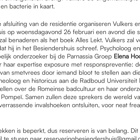
n bacterie in kaart.
ke afsluiting van de residentie organiseren Vulkers e
is op woensdagavond 26 februari een avond die 
 zal benaderen als het boek Alles Lekt. Vulkers zal 
at hij in het Besiendershuis schreef. Psycholoog en
lijk onderzoeker bij de Parnassia Groep
Elena Ho
er haar expertise exposure met responspreventie: d
van smetvrees door iemand bloot te stellen aan di
heoloog en historicus aan de Radboud Universiteit
tellen over de Romeinse badcultuur en haar onderz
 Pompeï. Samen zullen deze sprekers de wereld v
verrassende invalshoeken ontsluiten, voor neat fre
ekken is beperkt, dus reserveren is van belang. Dit
l te sturen naar
reserveringbesiendershuis@gmail