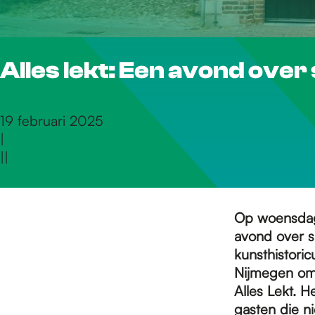
r
Alles lekt: Een avond over
d
e
19 februari 2025
|
|
|
h
o
Op woensdag 
avond over s
kunsthistori
m
Nijmegen om 
Alles Lekt. 
gasten die n