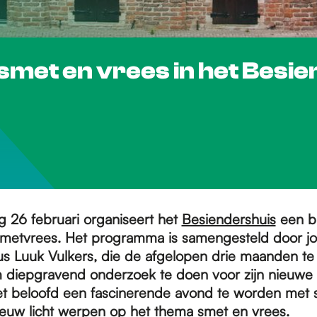
 smet en vrees in het Besi
26 februari organiseert het
Besiendershuis
een b
metvrees. Het programma is samengesteld door jou
cus Luuk Vulkers, die de afgelopen drie maanden te
diepgravend onderzoek te doen voor zijn nieuwe p
Het beloofd een fascinerende avond te worden met 
ieuw licht werpen op het thema smet en vrees.