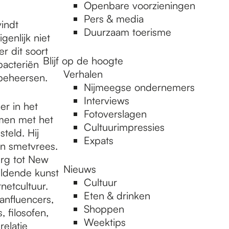
Openbare voorzieningen
Pers & media
indt
Duurzaam toerisme
enlijk niet
r dit soort
Blijf op de hoogte
bacteriën
Verhalen
 beheersen.
Nijmeegse ondernemers
Interviews
er in het
Fotoverslagen
amen met het
Cultuurimpressies
teld. Hij
Expats
an smetvrees.
urg tot New
Nieuws
eeldende kunst
Cultuur
rnetcultuur.
Eten & drinken
anfluencers,
Shoppen
 filosofen,
Weektips
elatie