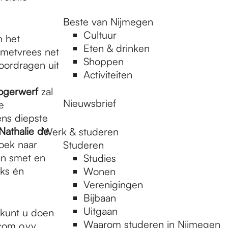
Beste van Nijmegen
Cultuur
n het
Eten & drinken
smetvrees net
Shoppen
voordragen uit
Activiteiten
ogerwerf
zal
Nieuwsbrief
e
ens diepste
Nathalie de
Werk & studeren
oek naar
Studeren
an smet en
Studies
aks én
Wonen
Verenigingen
Bijbaan
Uitgaan
 kunt u doen
Waarom studeren in Nijmegen
.com
o.v.v.