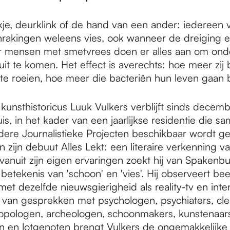
je, deurklink of de hand van een ander: iedereen v
rakingen weleens vies, ook wanneer de dreiging eig
ar mensen met smetvrees doen er alles aan om onde
it te komen. Het effect is averechts: hoe meer zij 
 te roeien, hoe meer die bacteriën hun leven gaan
 kunsthistoricus Luuk Vulkers verblijft sinds decemb
s, in het kader van een jaarlijkse residentie die s
ere Journalistieke Projecten beschikbaar wordt ges
n zijn debuut Alles Lekt: een literaire verkenning v
vanuit zijn eigen ervaringen zoekt hij van Spakenb
betekenis van 'schoon' en 'vies'. Hij observeert b
 met dezelfde nieuwsgierigheid als reality-tv en inte
van gesprekken met psychologen, psychiaters, cle
tropologen, archeologen, schoonmakers, kunstenaars,
n en lotgenoten brengt Vulkers de ongemakkelijke r