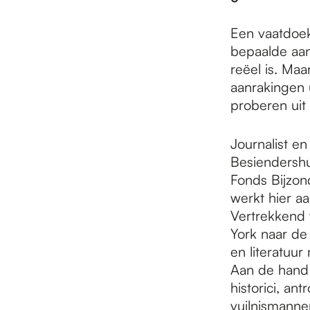
e
Een vaatdoek
p
bepaalde aan
reëel is. Ma
aanrakingen u
a
proberen uit
Journalist en
g
Besiendershui
Fonds Bijzond
e
werkt hier aa
Vertrekkend 
York naar de 
en literatuur
Aan de hand 
historici, an
vuilnismanne