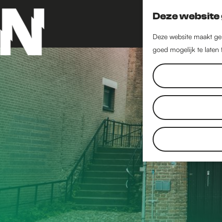
Deze website 
Deze website maakt geb
goed mogelijk te laten
G
a
n
a
a