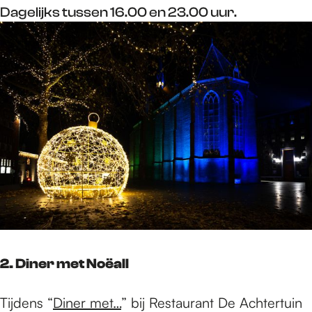
Dagelijks tussen 16.00 en 23.00 uur.
2. Diner met Noëall
Tijdens “
Diner met…
” bij Restaurant De Achtertuin