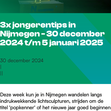
r
3x jongerentips in
d
Nijmegen - 30 december
e
2024 t/m 5 januari 2025
h
30 december 2024
|
|
|
o
m
Deze week kun je in Nijmegen wandelen langs
indrukwekkende lichtsculpturen, strijden om de
titel 'popkenner' of het nieuwe jaar goed beginnen