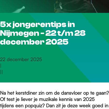
r
5x jongerentips in
d
Nijmegen - 22 t/m 28
e
december 2025
h
22 december 2025
|
|
|
o
m
Na het kerstdiner zin om de dansvloer op te gaan?
Of test je liever je muzikale kennis van 2025
tijdens een popquiz? Dan zit je deze week goed in