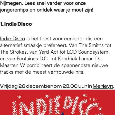
e
Nijmegen. Lees snel verder voor onze
jongerentips en ontdek waar je moet zijn!
p
1. Indie Disco
a
Indie Disco
is het feest voor eenieder die een
alternatief smaakje prefereert. Van The Smiths tot
The Strokes, van Yard Act tot LCD Soundsystem,
g
en van Fontaines D.C. tot Kendrick Lamar. DJ
Maarten W combineert de spannendste nieuwe
e
tracks met de meest vertrouwde hits.
Vrijdag 26 december om 23.00 uur in
Merleyn
.