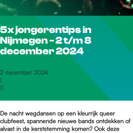
r
5x jongerentips in
d
Nijmegen - 2 t/m 8
e
december 2024
h
2 december 2024
|
|
|
o
m
De nacht wegdansen op een kleurrijk queer
clubfeest, spannende nieuwe bands ontdekken of
alvast in de kerststemming komen? Ook deze