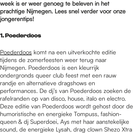
e
week is er weer genoeg te beleven in het
prachtige Nijmegen. Lees snel verder voor onze
jongerentips!
p
1. Poederdoos
a
Poederdoos
komt na een uitverkochte editie
tijdens de zomerfeesten weer terug naar
g
Nijmegen. Poederdoos is een kleurrijk
ondergronds queer club feest met een rauw
e
randje en alternatieve dragshows en
performances. De dj’s van Poederdoos zoeken de
rafelranden op van disco, house, italo en electro.
Deze editie van Poederdoos wordt gehost door de
humoristische en energieke Tompuss, fashion-
queen & dj Superdoei, Ays met haar aanstekelijke
sound, de energieke Lysah, drag clown Shezo Xtra