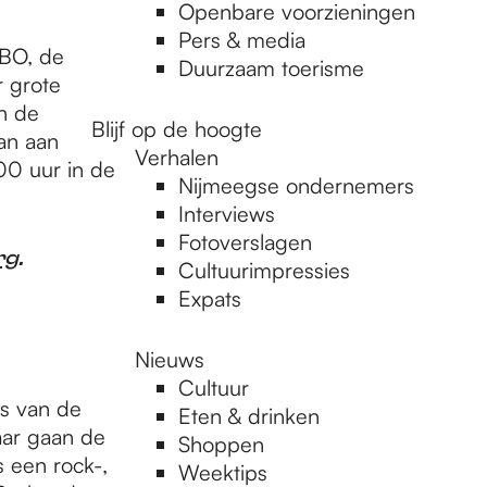
Openbare voorzieningen
Pers & media
MBO, de
Duurzaam toerisme
r grote
n de
Blijf op de hoogte
dan aan
Verhalen
0 uur in de
Nijmeegse ondernemers
Interviews
Fotoverslagen
rg
.
Cultuurimpressies
Expats
Nieuws
Cultuur
s van de
Eten & drinken
aar gaan de
Shoppen
 een rock-,
Weektips