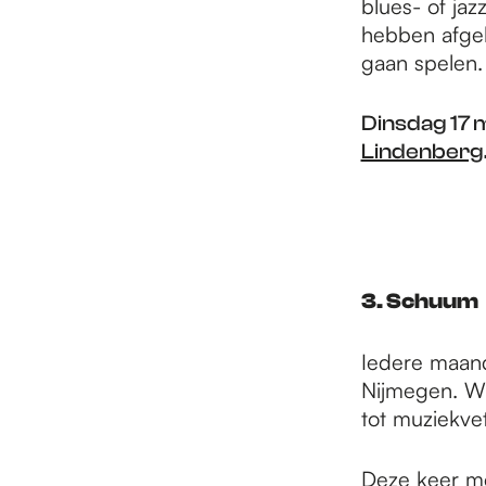
blues- of ja
hebben afge
gaan spelen.
Dinsdag 17 
Lindenberg
3. Schuum
Iedere maand
Nijmegen. Wi
tot muziekve
Deze keer m