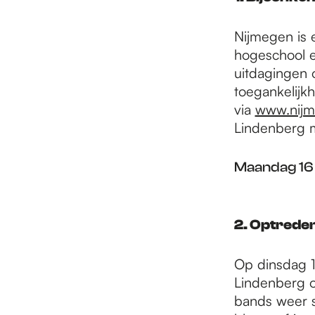
e
Nijmegen is 
p
hogeschool e
uitdagingen 
toegankelijkh
a
via
www.nijm
Lindenberg m
g
Maandag 16 
e
2. Optrede
Op dinsdag 1
Lindenberg o
bands weer s