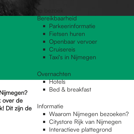
Plan je bezoek
Bereikbaarheid
Parkeerinformatie
Fietsen huren
Openbaar vervoer
Cruisereis
Taxi's in Nijmegen
Overnachten
Hotels
Bed & breakfast
 Nijmegen?
k over de
Informatie
 Dit zijn de
Waarom Nijmegen bezoeken?
Citystore Rijk van Nijmegen
Interactieve plattegrond