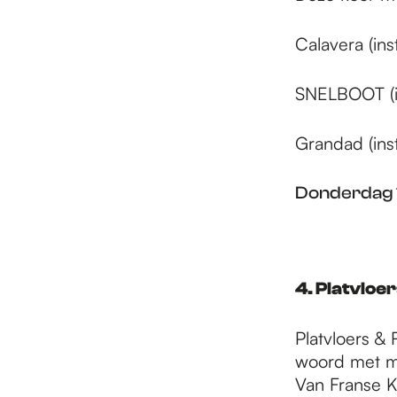
Calavera (ins
SNELBOOT (i
Grandad (in
Donderdag 19
4. Platvloe
Platvloers 
woord met mu
Van Franse K