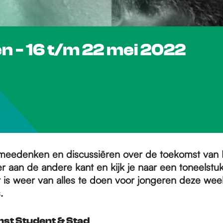
n - 16 t/m 22 mei 2022
g meedenken en discussiëren over de toekomst van
ver aan de andere kant en kijk je naar een toneelstu
 is weer van alles te doen voor jongeren deze week!
s.
mst Student & Stad