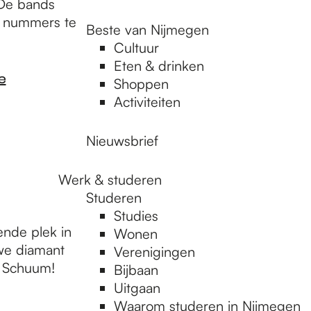
 De bands
 nummers te
Beste van Nijmegen
Cultuur
Eten & drinken
e
Shoppen
Activiteiten
Nieuwsbrief
Werk & studeren
Studeren
Studies
nde plek in
Wonen
we diamant
Verenigingen
n Schuum!
Bijbaan
Uitgaan
Waarom studeren in Nijmegen