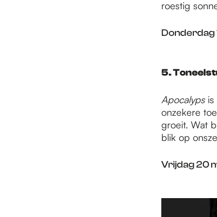
roestig sonn
Donderdag 1
5. Toneels
Apocalyps
is
onzekere toek
groeit. Wat 
blik op onsze
Vrijdag 20 