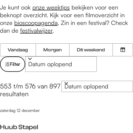
e
Je kunt ook
onze weektips
bekijken voor een
beknopt overzicht. Kijk voor een filmoverzicht in
onze
bioscoopagenda
. Zin in een festival? Check
dan de
festivalwijzer
.
W
W
S
Vandaag
Morgen
Dit weekend
K
a
o
a
i
n
r
t
Filter
e
n
t
z
s
e
e
o
S
d
e
e
553 t/m 576 van 897
o
e
a
r
r
resultaten
r
t
o
k
t
u
p
j
zaterdag 12 december
e
m
:
e
e
Huub Stapel
r