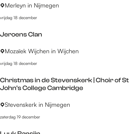
K
Merleyn in Nijmegen
a
n
l
f
vrijdag 18 december
e
é
z
Jeroens Clan
m
a
J
Mozaïek Wijchen in Wijchen
g
e
i
vrijdag 18 december
r
c
o
Christmas in de Stevenskerk | Choir of St
e
John's College Cambridge
n
s
C
Stevenskerk in Nijmegen
C
h
l
zaterdag 19 december
r
a
i
n
Luuk Ransijn