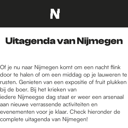
G
a
n
Uitagenda van Nijmegen
a
a
r
d
Of je nu naar Nijmegen komt om een nacht flink
e
door te halen of om een middag op je lauweren te
h
rusten. Genieten van een expositie of fruit plukken
o
bij de boer. Bij het krieken van
m
iedere Nijmeegse dag staat er weer een arsenaal
e
aan nieuwe verrassende activiteiten en
p
evenementen voor je klaar. Check hieronder de
a
complete uitagenda van Nijmegen!
g