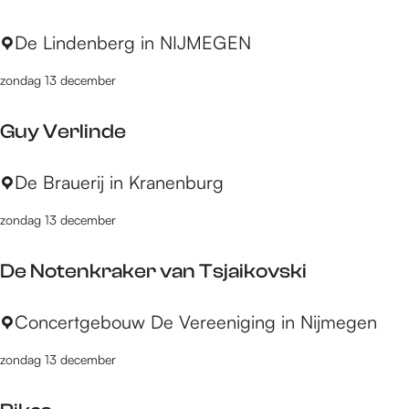
Q
r
T
De Lindenberg in NIJMEGEN
u
h
h
a
a
zondag 13 december
e
r
l
a
t
e
Guy Verlinde
t
e
n
e
t
k
G
De Brauerij in Kranenburg
r
r
u
F
a
zondag 13 december
y
r
c
V
a
h
De Notenkraker van Tsjaikovski
e
t
t
r
s
D
Concertgebouw De Vereeniging in Nijmegen
l
e
i
zondag 13 december
N
n
o
d