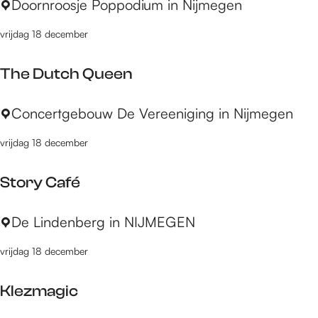
L
Doornroosje Poppodium in Nijmegen
o
a
o
vrijdag 18 december
P
n
e
t
The Dutch Queen
g
j
a
e
T
Concertgebouw De Vereeniging in Nijmegen
t
s
h
i
vrijdag 18 december
e
n
D
a
Story Café
u
t
S
De Lindenberg in NIJMEGEN
c
t
h
vrijdag 18 december
o
Q
r
u
Klezmagic
y
e
C
e