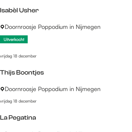
r
e
Isabèl Usher
a
n
r
H
I
Doornroosje Poppodium in Nijmegen
y
o
s
C
t
Uitverkocht
a
a
e
b
r
l
è
vrijdag 18 december
d
3
l
U
Thijs Boontjes
s
h
T
Doornroosje Poppodium in Nijmegen
e
h
vrijdag 18 december
r
i
j
La Pegatina
s
B