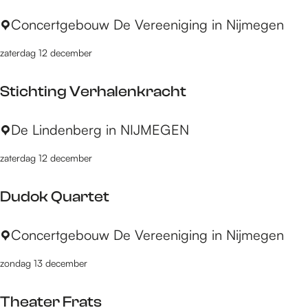
o
H
Concertgebouw De Vereeniging in Nijmegen
p
u
:
zaterdag 12 december
u
b
Stichting Verhalenkracht
S
t
S
De Lindenberg in NIJMEGEN
a
t
p
zaterdag 12 december
i
e
c
l
Dudok Quartet
h
t
D
Concertgebouw De Vereeniging in Nijmegen
i
u
n
zondag 13 december
d
g
o
V
Theater Frats
k
e