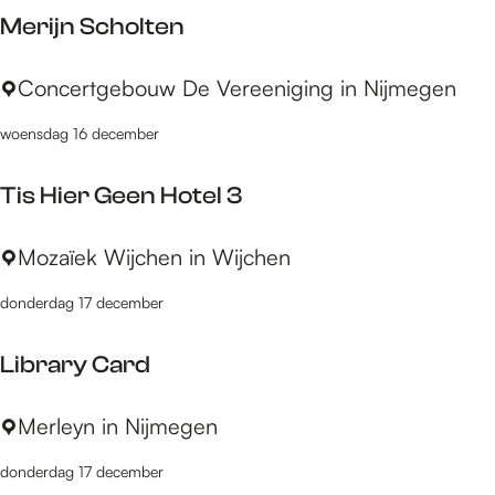
h
n
t
Merijn Scholten
a
e
M
Concertgebouw De Vereeniging in Nijmegen
l
e
P
woensdag 16 december
r
r
i
i
Tis Hier Geen Hotel 3
j
n
n
s
T
Mozaïek Wijchen in Wijchen
S
i
c
donderdag 17 december
s
h
H
o
Library Card
i
l
e
t
L
Merleyn in Nijmegen
r
e
i
G
n
donderdag 17 december
b
e