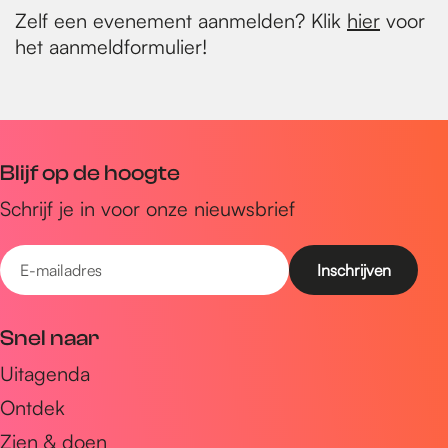
Zelf een evenement aanmelden? Klik
hier
voor
het aanmeldformulier!
Blijf op de hoogte
Schrijf je in voor onze nieuwsbrief
E
-
m
Snel naar
a
Uitagenda
i
Ontdek
l
a
Zien & doen