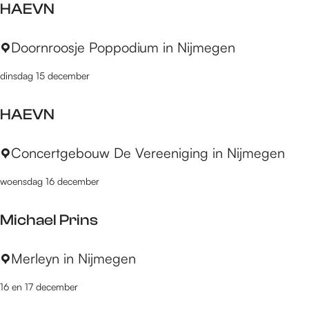
k
HAEVN
f
r
o
a
l
v
H
Doornroosje Poppodium in Nijmegen
x
o
s
A
&
o
k
dinsdag 15 december
E
Q
&
i
V
u
A
HAEVN
N
i
n
r
t
H
Concertgebouw De Vereeniging in Nijmegen
i
o
A
n
n
woensdag 16 december
E
e
G
V
V
o
Michael Prins
N
i
u
e
d
M
Merleyn in Nijmegen
r
s
i
s
m
16 en 17 december
c
e
i