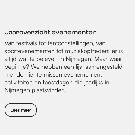
i
a
a
a
a
a
l
n
a
a
a
a
a
r
g
g
a
k
e
e
|
p
n
C
Jaaroverzicht evenementen
a
d
h
Van festivals tot tentoonstellingen, van
o
g
e
sportevenementen tot muziekoptreden: er is
i
i
p
altijd wat te beleven in Nijmegen! Maar waar
r
n
a
begin je? We hebben een lijst samengesteld
o
met dé niet te missen evenementen,
a
g
f
activiteiten en feestdagen die jaarlijks in
i
S
Nijmegen plaatsvinden.
n
t
J
a
o
Lees meer
h
n
'