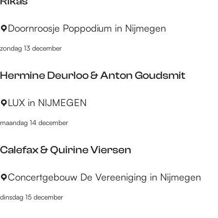
Rikas
t
e
e
R
Doornroosje Poppodium in Nijmegen
n
i
k
zondag 13 december
k
r
a
a
Hermine Deurloo & Anton Goudsmit
s
k
e
H
LUX in NIJMEGEN
r
e
v
maandag 14 december
r
a
m
n
Calefax & Quirine Viersen
i
T
n
s
C
Concertgebouw De Vereeniging in Nijmegen
e
j
a
D
a
dinsdag 15 december
l
e
i
e
u