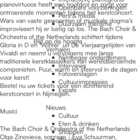
e
pianovirtuoos heeft een hoofdrol en zorgt voor
Openbare voorzieningen
ontroerende momenten tijdens het kerstconcert.
Pers & media
Wars van vaste gewoonten of muzikale dogma’s
p
Duurzaam toerisme
improviseert hij er lustig op los. The Bach Choir &
Orchestra of the Netherlands schittert tijdens
Blijf op de hoogte
a
Gloria in D en ‘Winter’ uit De Vierjaargetijden van
Verhalen
Vivaldi en neemt u vervolgens mee langs
Nijmeegse ondernemers
traditionele kerstklassiekers van wereldberoemde
g
Interviews
componisten. Puur, warm en sfeervol in de dagen
Fotoverslagen
voor kerst!
Cultuurimpressies
Bestel nu uw tickets voor een schitterend
e
Expats
kerstconcert in Nijmegen.
Nieuws
Musici
Cultuur
Eten & drinken
The Bach Choir & Orchestra of the Netherlands
Shoppen
Olga Zinovieva, sopraan - Eva Schuurman,
Weektips