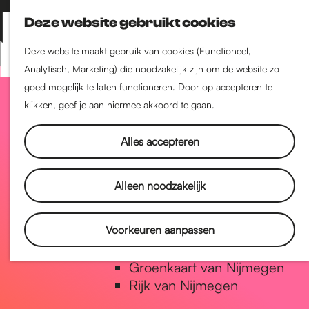
Nijmegen-Zuid
Deze website gebruikt cookies
Nijmegen-Nieuw-West
Z
K
Nijmegen-Oud-West
o
a
M
Deze website maakt gebruik van cookies (Functioneel,
Dukenburg
e
a
Analytisch, Marketing) die noodzakelijk zijn om de website zo
e
Lindenholt
G
k
r
goed mogelijk te laten functioneren. Door op accepteren te
n
e
t
klikken, geef je aan hiermee akkoord te gaan.
u
Historie
n
a
De oudste stad van
Alles accepteren
Nederland
Historische tijdlijn
n
Alleen noodzakelijk
Romeinse Limes
Vrede van Nijmegen Penning
a
Voorkeuren aanpassen
Natuur in Nijmegen
Groenkaart van Nijmegen
a
Rijk van Nijmegen