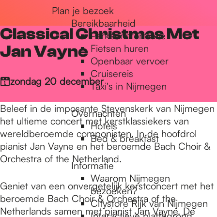
Plan je bezoek
r
Bereikbaarheid
Classical Christmas Met
Parkeerinformatie
d
Jan Vayne
Fietsen huren
Openbaar vervoer
Cruisereis
e
zondag 20 december
Taxi's in Nijmegen
Beleef in de imposante Stevenskerk van Nijmegen
Overnachten
h
het ultieme concert met kerstklassiekers van
Hotels
wereldberoemde componisten. In de hoofdrol
Bed & breakfast
pianist Jan Vayne en het beroemde Bach Choir &
o
Orchestra of the Netherland.
Informatie
Waarom Nijmegen
m
Geniet van een onvergetelijk kerstconcert met het
bezoeken?
beroemde Bach Choir & Orchestra of the
Citystore Rijk van Nijmegen
Netherlands samen met pianist Jan Vayne. De
Interactieve plattegrond