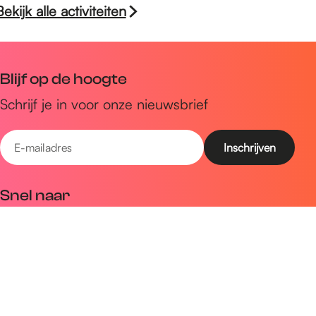
Bekijk alle activiteiten
Blijf op de hoogte
Schrijf je in voor onze nieuwsbrief
E
-
m
Snel naar
a
Uitagenda
i
Ontdek
l
a
Zien & doen
d
Plan je bezoek
r